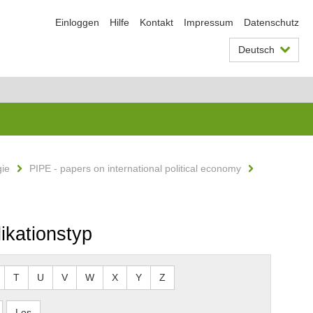
Einloggen
Hilfe
Kontakt
Impressum
Datenschutz
Deutsch
gie
PIPE - papers on international political economy
ikationstyp
T
U
V
W
X
Y
Z