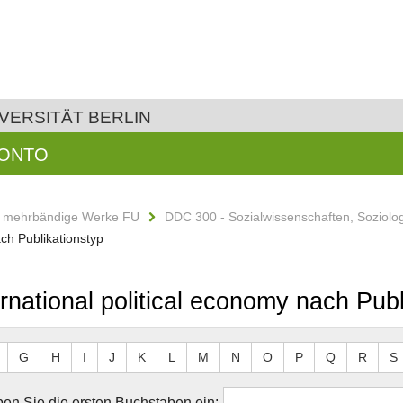
VERSITÄT BERLIN
KONTO
d mehrbändige Werke FU
DDC 300 - Sozialwissenschaften, Soziolo
ach Publikationstyp
rnational political economy nach Publ
G
H
I
J
K
L
M
N
O
P
Q
R
S
en Sie die ersten Buchstaben ein: