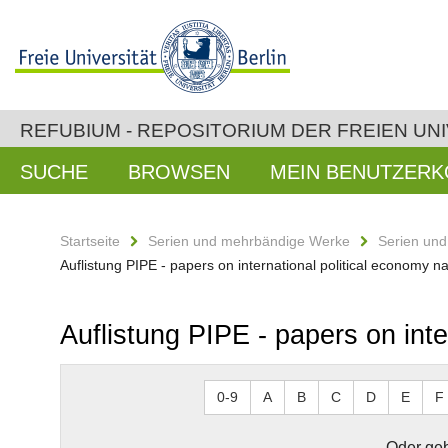
REFUBIUM - REPOSITORIUM DER FREIEN UNI
SUCHE
BROWSEN
MEIN BENUTZER
Startseite
Serien und mehrbändige Werke
Serien un
Auflistung PIPE - papers on international political economy n
Auflistung PIPE - papers on inte
0-9
A
B
C
D
E
F
Oder geb