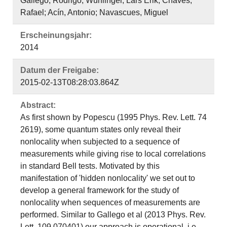
Gallego, Rodrigo; Würflinger, Lars Erik; Chaves,
Rafael; Acín, Antonio; Navascues, Miguel
Erscheinungsjahr:
2014
Datum der Freigabe:
2015-02-13T08:28:03.864Z
Abstract:
As first shown by Popescu (1995 Phys. Rev. Lett. 74
2619), some quantum states only reveal their
nonlocality when subjected to a sequence of
measurements while giving rise to local correlations
in standard Bell tests. Motivated by this
manifestation of 'hidden nonlocality' we set out to
develop a general framework for the study of
nonlocality when sequences of measurements are
performed. Similar to Gallego et al (2013 Phys. Rev.
Lett. 109 070401) our approach is operational, i.e.