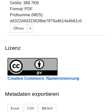
Größe: 368.7KB
Format: PDF
Prüfsumme (MD5):
d4322d4d323639be7879a4b14a4b81c0
Dropdown öffnen
Öffnen
Lizenz
Creative Commons: Namensnennung
Metadaten exportieren
Excel
CSV
BibTeX