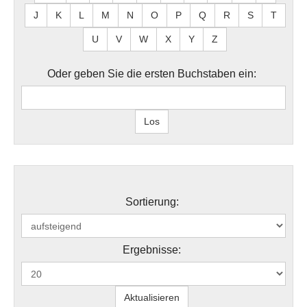
J
K
L
M
N
O
P
Q
R
S
T
U
V
W
X
Y
Z
Oder geben Sie die ersten Buchstaben ein:
Sortierung:
Ergebnisse: