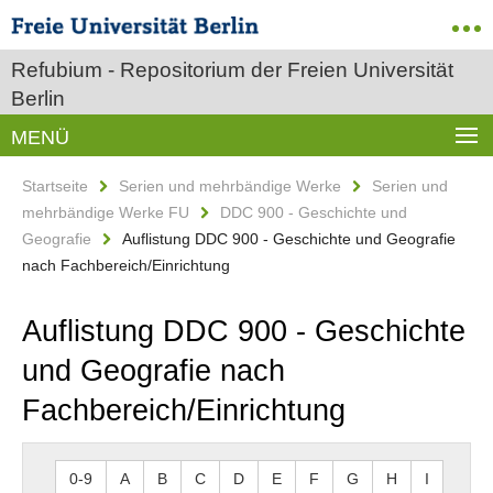
Refubium - Repositorium der Freien Universität
Berlin
MENÜ
Startseite
Serien und mehrbändige Werke
Serien und
mehrbändige Werke FU
DDC 900 - Geschichte und
Geografie
Auflistung DDC 900 - Geschichte und Geografie
nach Fachbereich/Einrichtung
Auflistung DDC 900 - Geschichte
und Geografie nach
Fachbereich/Einrichtung
0-9
A
B
C
D
E
F
G
H
I