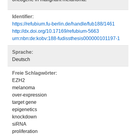
Identifier:
https://refubium.fu-berlin.de/handle/fub188/1461
http://dx.doi.org/10.17169/refubium-5663
urn:nbn:de:kobv:188-fudissthesis000000101197-1
Sprache:
Deutsch
Freie Schlagwörter:
EZH2
melanoma
over-expression
target gene
epigenetics
knockdown
siRNA
proliferation