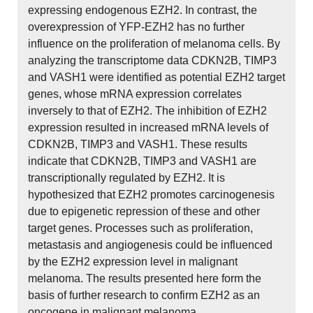
expressing endogenous EZH2. In contrast, the
overexpression of YFP-EZH2 has no further
influence on the proliferation of melanoma cells. By
analyzing the transcriptome data CDKN2B, TIMP3
and VASH1 were identified as potential EZH2 target
genes, whose mRNA expression correlates
inversely to that of EZH2. The inhibition of EZH2
expression resulted in increased mRNA levels of
CDKN2B, TIMP3 and VASH1. These results
indicate that CDKN2B, TIMP3 and VASH1 are
transcriptionally regulated by EZH2. It is
hypothesized that EZH2 promotes carcinogenesis
due to epigenetic repression of these and other
target genes. Processes such as proliferation,
metastasis and angiogenesis could be influenced
by the EZH2 expression level in malignant
melanoma. The results presented here form the
basis of further research to confirm EZH2 as an
oncogene in malignant melanoma.