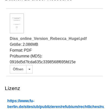
Diss_online_Version_Rebecca_Hugel.pdf
Größe: 2.086MB
Format: PDF
Prüfsumme (MD5):
0916d5d7fcda635c3398568f695fd15e
Dropdown öffnen
Öffnen
Lizenz
https://www.fu-
berlin.de/sites/ub/publizieren/refubium/rechtliches/n