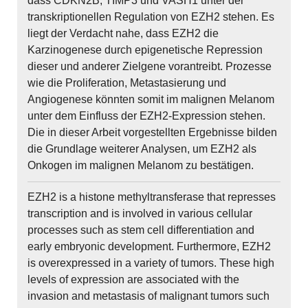
dass CDKN2B, TIMP3 und VASH1 unter der
transkriptionellen Regulation von EZH2 stehen. Es
liegt der Verdacht nahe, dass EZH2 die
Karzinogenese durch epigenetische Repression
dieser und anderer Zielgene vorantreibt. Prozesse
wie die Proliferation, Metastasierung und
Angiogenese könnten somit im malignen Melanom
unter dem Einfluss der EZH2-Expression stehen.
Die in dieser Arbeit vorgestellten Ergebnisse bilden
die Grundlage weiterer Analysen, um EZH2 als
Onkogen im malignen Melanom zu bestätigen.
EZH2 is a histone methyltransferase that represses
transcription and is involved in various cellular
processes such as stem cell differentiation and
early embryonic development. Furthermore, EZH2
is overexpressed in a variety of tumors. These high
levels of expression are associated with the
invasion and metastasis of malignant tumors such