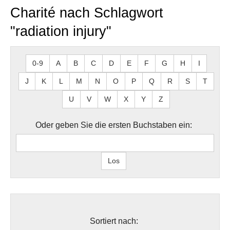
Charité nach Schlagwort
"radiation injury"
0-9
A
B
C
D
E
F
G
H
I
J
K
L
M
N
O
P
Q
R
S
T
U
V
W
X
Y
Z
Oder geben Sie die ersten Buchstaben ein:
Sortiert nach: