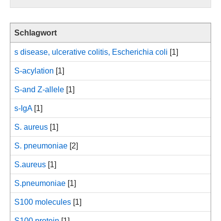
Schlagwort
s disease, ulcerative colitis, Escherichia coli
[1]
S-acylation
[1]
S-and Z-allele
[1]
s-IgA
[1]
S. aureus
[1]
S. pneumoniae
[2]
S.aureus
[1]
S.pneumoniae
[1]
S100 molecules
[1]
S100 protein
[1]