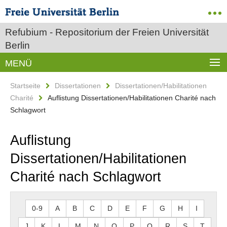
Refubium - Repositorium der Freien Universität
Berlin
MENÜ
Startseite
Dissertationen
Dissertationen/Habilitationen
Charité
Auflistung Dissertationen/Habilitationen Charité nach
Schlagwort
Auflistung
Dissertationen/Habilitationen
Charité nach Schlagwort
0-9
A
B
C
D
E
F
G
H
I
J
K
L
M
N
O
P
Q
R
S
T