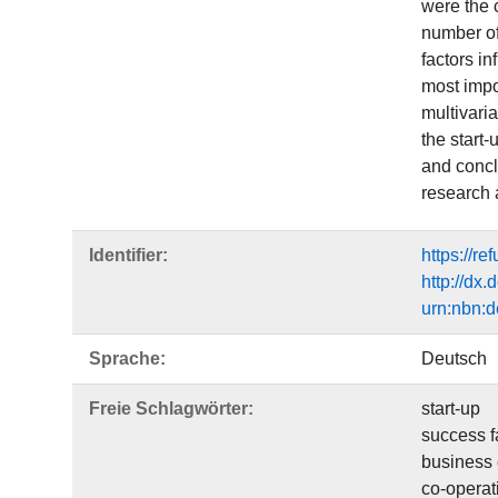
were the 
number of
factors in
most impor
multivaria
the start-
and concl
research 
Identifier:
https://r
http://dx
urn:nbn:
Sprache:
Deutsch
Freie Schlagwörter:
start-up
success f
business
co-operat