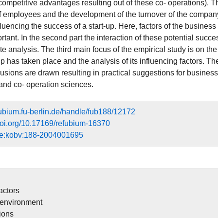
competitive advantages resulting out of these co- operations). 
 employees and the development of the turnover of the company. T
fluencing the success of a start-up. Here, factors of the busines
tant. In the second part the interaction of these potential succ
te analysis. The third main focus of the empirical study is on the 
up has taken place and the analysis of its influencing factors. Th
usions are drawn resulting in practical suggestions for business
and co- operation sciences.
efubium.fu-berlin.de/handle/fub188/12172
.doi.org/10.17169/refubium-16370
de:kobv:188-2004001695
actors
 environment
ions