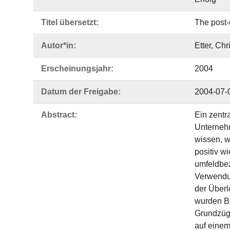
Titel übersetzt:
The post-
Autor*in:
Etter, Chr
Erscheinungsjahr:
2004
Datum der Freigabe:
2004-07-
Abstract:
Ein zentr
Unternehm
wissen, w
positiv w
umfeldbez
Verwendun
der Überl
wurden Be
Grundzüge
auf einem