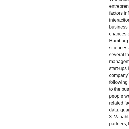
entreprene
factors in
interacti
business 
chances o
Hamburg, 
sciences a
several th
managemen
start-ups
company's
following 
to the bu
people we
related fa
data, qua
3. Variabl
partners,