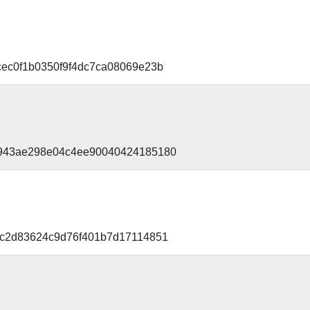
cec0f1b0350f9f4dc7ca08069e23b
2943ae298e04c4ee90040424185180
2c2d83624c9d76f401b7d17114851