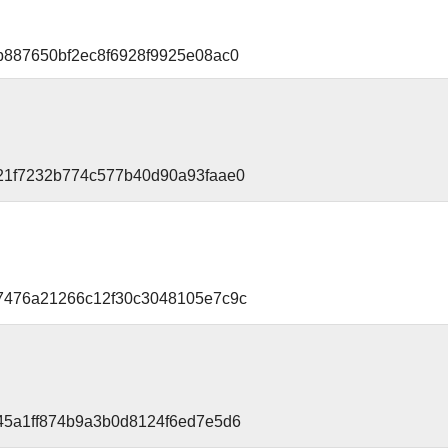
b887650bf2ec8f6928f9925e08ac0
21f7232b774c577b40d90a93faae0
87476a21266c12f30c3048105e7c9c
45a1ff874b9a3b0d8124f6ed7e5d6