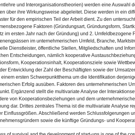
lehre und Interorganisationstheorien) werden eine Auswahl de
n über ihre Wirkungsweise abgeleitet. Diese werden in ein diff
ster für den empirischen Teil der Arbeit dient. Zu den untersucht
ensbezogene Faktoren (Gründungsart, Gründungsform, Startka
z im ersten Jahr nach der Gründung) und 2. Umfeldbezogene F
nengpässen im unternehmerischen Umfeld, Branche, Marktstruk
lle Dienstleister, öffentliche Stellen, Mitgliedschaften und Info
chen Entscheidungen, nämlich kooperative Austauschbeziehunge
ionsform, Kooperationsinhalt, Kooperationsziele sowie Wettbew
 der Entwicklung der Zahl der Beschäftigten sowie der Umsatze
n einem ersten Schwerpunktthema um die Identifikation derjenig
merischen Erfolg ausüben. Faktoren des unternehmerischen U
unkt. Ergänzend stellt die multivariate Analyse der Interaktionse
dere von Kooperationsbeziehungen und dem unternehmerischen
ung dar. Drittes zentrales Thema ist die multivariate Analyse
er Einflussgrößen. Abschließend werden Schlussfolgerungen und 
nehmensgründern sowie die künftige Gründungs- und Kooperati
ss of survival and the development of start-ups is one of the co