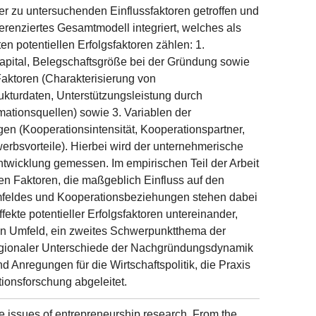
r zu untersuchenden Einflussfaktoren getroffen und
erenziertes Gesamtmodell integriert, welches als
en potentiellen Erfolgsfaktoren zählen: 1.
pital, Belegschaftsgröße bei der Gründung sowie
aktoren (Charakterisierung von
turdaten, Unterstützungsleistung durch
rmationsquellen) sowie 3. Variablen der
n (Kooperationsintensität, Kooperationspartner,
erbsvorteile). Hierbei wird der unternehmerische
ntwicklung gemessen. Im empirischen Teil der Arbeit
en Faktoren, die maßgeblich Einfluss auf den
mfeldes und Kooperationsbeziehungen stehen dabei
ffekte potentieller Erfolgsfaktoren untereinander,
 Umfeld, ein zweites Schwerpunktthema der
 regionaler Unterschiede der Nachgründungsdynamik
Anregungen für die Wirtschaftspolitik, die Praxis
onsforschung abgeleitet.
re issues of entrepreneurship research. From the