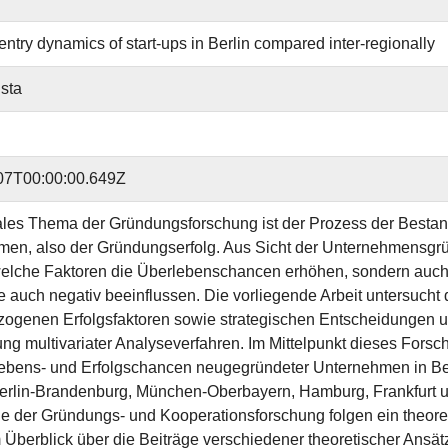
entry dynamics of start-ups in Berlin compared inter-regionally
ista
07T00:00:00.649Z
ales Thema der Gründungsforschung ist der Prozess der Besta
en, also der Gründungserfolg. Aus Sicht der Unternehmensgründ
elche Faktoren die Überlebenschancen erhöhen, sondern auch
ie auch negativ beeinflussen. Die vorliegende Arbeit untersucht
ogenen Erfolgsfaktoren sowie strategischen Entscheidungen u
g multivariater Analyseverfahren. Im Mittelpunkt dieses Fors
ebens- und Erfolgschancen neugegründeter Unternehmen in Berl
rlin-Brandenburg, München-Oberbayern, Hamburg, Frankfurt un
 der Gründungs- und Kooperationsforschung folgen ein theoret
 Überblick über die Beiträge verschiedener theoretischer Ansät