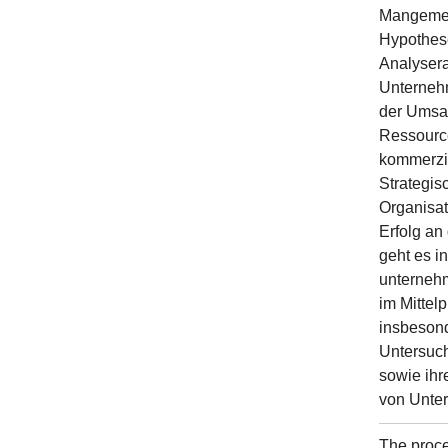
Mangement
Hypothese
Analysera
Unternehm
der Umsat
Ressource
kommerzie
Strategis
Organisat
Erfolg an
geht es i
unterneh
im Mittelp
insbeson
Untersuch
sowie ihr
von Unter
The proce