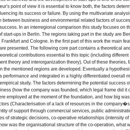
ur's point of view it is essential to know both, the factors det
fluencing its success or failure. By using the multivariate analys
on between business and environmental related factors of succes
success. In an interregional comparison this study focuses on t
f start-ups in Berlin. The regions taking part in the study are 
Frankfurt and Cologne. In the first part of this work the main fe
re presented. The following core part contains a theoretical and
eoretical contributions essential to this topic (including differe
t theory and interorganization theory). Out of these theories, f
 in the mentioned regions are developed. Eventually a hypothesis 
 performance and integrated in a highly differentiated overall 
empirical study. The factors determining the potential success of 
siness (how the company was founded, which legal frame did it c
re employed at the moment of the foundation, and how big was the
ctors (Characterisation of a lack of resources in the company�s 
ntity of support through commercial services, public administrat
es of strategic decisions, co-operative relationships (intensity o
 how was the organisational structure of the co-operation, what w