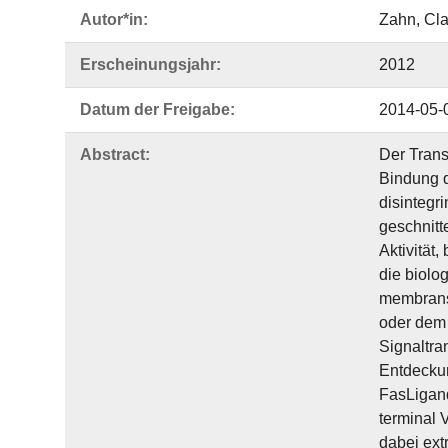
Autor*in:
Zahn, Cl
Erscheinungsjahr:
2012
Datum der Freigabe:
2014-05-
Abstract:
Der Trans
Bindung d
disintegr
geschnitt
Aktivität
die biolo
membranst
oder dem 
Signaltra
Entdeckun
FasLigand
terminal 
dabei ext