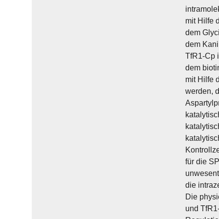
intramole
mit Hilfe
dem Glyci
dem Kanin
TfR1-Cp i
dem bioti
mit Hilfe
werden, d
Aspartylp
katalytis
katalytis
katalytis
Kontrollz
für die S
unwesentl
die intra
Die phys
und TfR1-