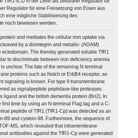
fR1-ICD in der Zelle als zellulärer Regulator für
er Regulator für eine Freisetzung von Eisen aus
h eine mögliche Stabilisierung des
sste noch bewiesen werden.
protein and mediates the cellular iron uptake via
 is cleaved by a disintegrin and metallo- (ADAM)
he ectodomain. The thereby generated soluble TfR1
icular to discriminate between iron deficiency anemia
is unclear. The fate of the remaining N-terminal
rane proteins such as Notch or ErbB4 receptor, an
nt signaling is known. For type II transmembrane
ferred as signalpeptide peptidase-like proteases
ligand and the british dementia protein (Bri2). In
first time by using an N-terminal Flag tag and a C-
rminal peptide of TfR1 (TfR1-Cp) was detected as an
in-89 and cystein-98. Furthermore, the sequence of
-TOF-MS, which revealed that intramembrane
lonal antibodies against the TfR1-Cp were generated