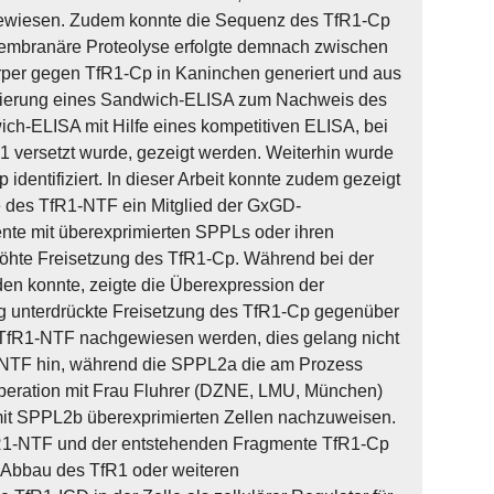
gewiesen. Zudem konnte die Sequenz des TfR1-Cp
embranäre Proteolyse erfolgte demnach zwischen
rper gegen TfR1-Cp in Kaninchen generiert und aus
ablierung eines Sandwich-ELISA zum Nachweis des
ch-ELISA mit Hilfe eines kompetitiven ELISA, bei
 versetzt wurde, gezeigt werden. Weiterhin wurde
identifiziert. In dieser Arbeit konnte zudem gezeigt
e des TfR1-NTF ein Mitglied der GxGD-
ente mit überexprimierten SPPLs oder ihren
höhte Freisetzung des TfR1-Cp. Während bei der
den konnte, zeigte die Überexpression der
dig unterdrückte Freisetzung des TfR1-Cp gegenüber
 TfR1-NTF nachgewiesen werden, dies gelang nicht
1-NTF hin, während die SPPL2a die am Prozess
operation mit Frau Fluhrer (DZNE, LMU, München)
mit SPPL2b überexprimierten Zellen nachzuweisen.
fR1-NTF und der entstehenden Fragmente TfR1-Cp
 Abbau des TfR1 oder weiteren