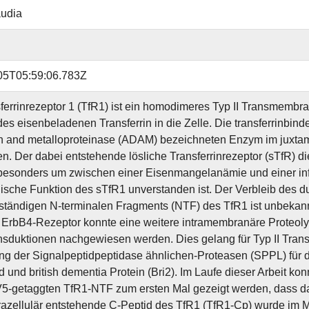
audia
05T05:59:06.783Z
ferrinrezeptor 1 (TfR1) ist ein homodimeres Typ II Transmembra
es eisenbeladenen Transferrin in die Zelle. Die transferrinbin
in and metalloproteinase (ADAM) bezeichneten Enzym im juxtam
en. Der dabei entstehende lösliche Transferrinrezeptor (sTfR) di
, besonders um zwischen einer Eisenmangelanämie und einer i
gische Funktion des sTfR1 unverstanden ist. Der Verbleib des 
ändigen N-terminalen Fragments (NTF) des TfR1 ist unbekann
ErbB4-Rezeptor konnte eine weitere intramembranäre Proteolys
nsduktionen nachgewiesen werden. Dies gelang für Typ II Tran
g der Signalpeptidpeptidase ähnlichen-Proteasen (SPPL) für 
 und british dementia Protein (Bri2). Im Laufe dieser Arbeit kon
V5-getaggten TfR1-NTF zum ersten Mal gezeigt werden, dass d
razellulär entstehende C-Peptid des TfR1 (TfR1-Cp) wurde im Me