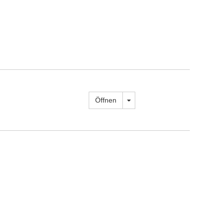
Dropdown öffnen
Öffnen