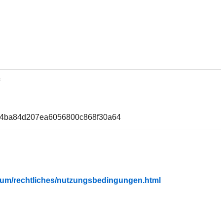
f4ba84d207ea6056800c868f30a64
fubium/rechtliches/nutzungsbedingungen.html