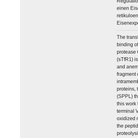
Regulatio
einen Eis
retikuloe
Eisenexpo
The trans
binding of
protease 
(sTfR1) is
and anemi
fragment 
intramemb
proteins, 
(SPPL) th
this work
terminal 
oxidized 
the pepti
proteolys