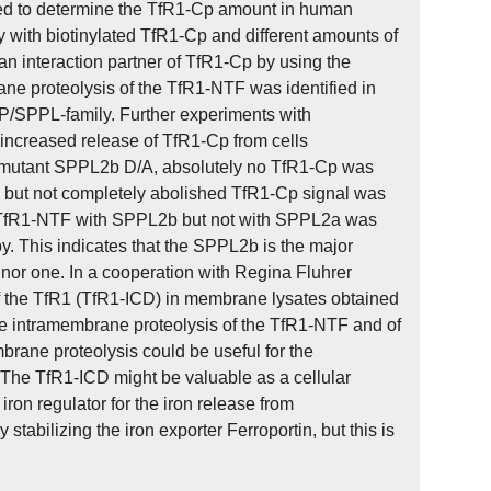
shed to determine the TfR1-Cp amount in human
y with biotinylated TfR1-Cp and different amounts of
n interaction partner of TfR1-Cp by using the
e proteolysis of the TfR1-NTF was identified in
PP/SPPL-family. Further experiments with
increased release of TfR1-Cp from cells
e mutant SPPL2b D/A, absolutely no TfR1-Cp was
d but not completely abolished TfR1-Cp signal was
 of TfR1-NTF with SPPL2b but not with SPPL2a was
. This indicates that the SPPL2b is the major
or one. In a cooperation with Regina Fluhrer
of the TfR1 (TfR1-ICD) in membrane lysates obtained
he intramembrane proteolysis of the TfR1-NTF and of
ane proteolysis could be useful for the
y. The TfR1-ICD might be valuable as a cellular
ron regulator for the iron release from
stabilizing the iron exporter Ferroportin, but this is