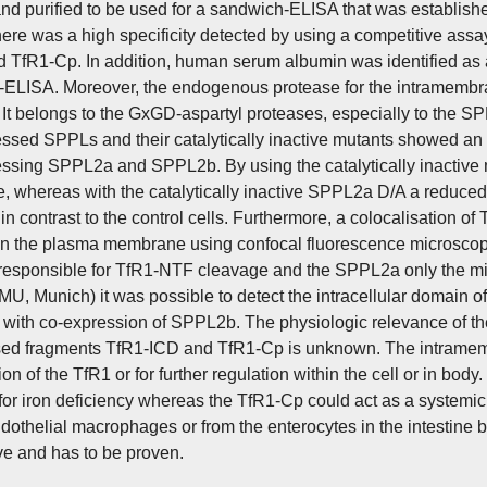
 and purified to be used for a sandwich-ELISA that was establi
ere was a high specificity detected by using a competitive assa
d TfR1-Cp. In addition, human serum albumin was identified as a
ELISA. Moreover, the endogenous protease for the intramembran
. It belongs to the GxGD-aspartyl proteases, especially to the S
ssed SPPLs and their catalytically inactive mutants showed an 
ssing SPPL2a and SPPL2b. By using the catalytically inactiv
e, whereas with the catalytically inactive SPPL2a D/A a reduce
in contrast to the control cells. Furthermore, a colocalisation
in the plasma membrane using confocal fluorescence microscopy
responsible for TfR1-NTF cleavage and the SPPL2a only the min
U, Munich) it was possible to detect the intracellular domain 
s with co-expression of SPPL2b. The physiologic relevance of t
sed fragments TfR1-ICD and TfR1-Cp is unknown. The intramembr
on of the TfR1 or for further regulation within the cell or in bod
for iron deficiency whereas the TfR1-Cp could act as a systemic i
dothelial macrophages or from the enterocytes in the intestine by 
ve and has to be proven.