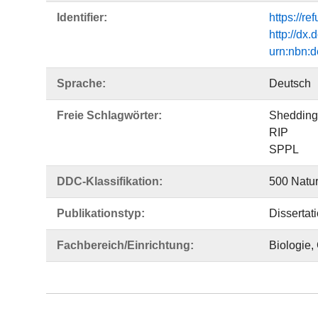
Identifier:
https://r
http://dx
urn:nbn:
Sprache:
Deutsch
Freie Schlagwörter:
Shedding
RIP
SPPL
DDC-Klassifikation:
500 Natu
Publikationstyp:
Dissertat
Fachbereich/Einrichtung:
Biologie,