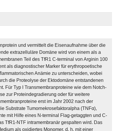
nprotein und vermittelt die Eisenaufnahme über die
dende extrazelluläre Domäne wird von einem als a
embranen Teil des TfR1 C-terminal von Arginin 100
ent als diagnostischer Marker für erythropoetische
nflammatorischen Anämie zu unterscheiden, wobei
durch die Proteolyse der Ektodomäne entstandenen
t. Für Typ I Transmembranproteine wie dem Notch-
e zur Proteindegradierung oder für weitere
smembranproteine erst im Jahr 2002 nach der
die Substrate Tumornekrosefaktoralpha (TNFα),
nte mit Hilfe eines N-terminal Flag-getaggten und C-
as TfR1-NTF intramembranär gespalten wird. Das
dium als oxidiertes Monomer, d. h. mit einer