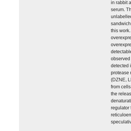
in rabbit
serum. Th
unlabelle
sandwich-
this work
overexpre
overexpre
detectabl
observed 
detected 
protease 
(DZNE, LM
from cell
the relea
denaturati
regulator 
reticuloen
speculati