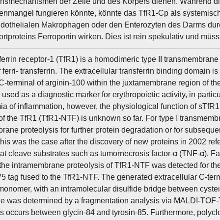
nsmechanismen der Zelle und des Körpers dienen. Während die T
enmangel fungieren könnte, könnte das TfR1-Cp als systemisch
ndothelialen Makrophagen oder den Enterozyten des Darms durc
rtproteins Ferroportin wirken. Dies ist rein spekulativ und mü
ferrin receptor-1 (TfR1) is a homodimeric type II transmembrane 
 ferri- transferrin. The extracellular transferrin binding domain
C-terminal of arginin-100 within the juxtamembrane region of t
 used as a diagnostic marker for erythropoietic activity, in part
a of inflammation, however, the physiological function of sTfR1 
of the TfR1 (TfR1-NTF) is unknown so far. For type I transmemb
rane proteolysis for further protein degradation or for subseque
this was the case after the discovery of new proteins in 2002 re
at cleave substrates such as tumornecrosis factor-α (TNF-α), Fas 
 the intramembrane proteolysis of TfR1-NTF was detected for the 
V5 tag fused to the TfR1-NTF. The generated extracellular C-te
monomer, with an intramolecular disulfide bridge between cyste
de was determined by a fragmentation analysis via MALDI-TOF
is occurs between glycin-84 and tyrosin-85. Furthermore, polyc