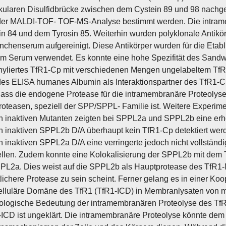
kularen Disulfidbrücke zwischen dem Cystein 89 und 98 nach
 der MALDI-TOF- TOF-MS-Analyse bestimmt werden. Die intram
n 84 und dem Tyrosin 85. Weiterhin wurden polyklonale Antikö
chenserum aufgereinigt. Diese Antikörper wurden für die Et
m Serum verwendet. Es konnte eine hohe Spezifität des Sandwi
nyliertes TfR1-Cp mit verschiedenen Mengen ungelabeltem TfR1
 des ELISA humanes Albumin als Interaktionspartner des TfR1-Cp 
ass die endogene Protease für die intramembranäre Proteolys
roteasen, speziell der SPP/SPPL- Familie ist. Weitere Experim
ch inaktiven Mutanten zeigten bei SPPL2a und SPPL2b eine er
ch inaktiven SPPL2b D/A überhaupt kein TfR1-Cp detektiert wer
ch inaktiven SPPL2a D/A eine verringerte jedoch nicht vollstän
ellen. Zudem konnte eine Kolokalisierung der SPPL2b mit dem
PPL2a. Dies weist auf die SPPL2b als Hauptprotease des TfR
ichere Protease zu sein scheint. Ferner gelang es in einer Ko
zelluläre Domäne des TfR1 (TfR1-ICD) in Membranlysaten von 
iologische Bedeutung der intramembranären Proteolyse des T
ICD ist ungeklärt. Die intramembranäre Proteolyse könnte dem