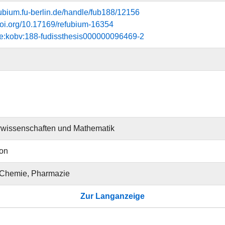
efubium.fu-berlin.de/handle/fub188/12156
.doi.org/10.17169/refubium-16354
de:kobv:188-fudissthesis000000096469-2
rwissenschaften und Mathematik
ion
 Chemie, Pharmazie
Zur Langanzeige