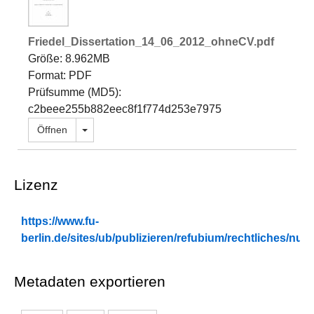
Friedel_Dissertation_14_06_2012_ohneCV.pdf
Größe: 8.962MB
Format: PDF
Prüfsumme (MD5):
c2beee255b882eec8f1f774d253e7975
Dropdown öffnen
Öffnen
Lizenz
https://www.fu-
berlin.de/sites/ub/publizieren/refubium/rechtliches/n
Metadaten exportieren