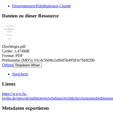
Dissertationen/Habilitationen Charité
Dateien zu dieser Ressource
DissWeger.pdf
Größe: 1.474MB
Format: PDF
Prüfsumme (MD5): 01c4c5b08e2af84f5b49583e7bfdf20b
Öffnen
Dropdown öffnen
Speichern
Lizenz
https://www.fu-
berlin.de/sites/ub/publizieren/refubium/rechtliches/nutzungsbedingun
Metadaten exportieren