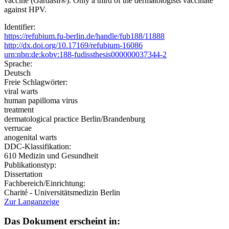
vaccine (Gardasil®). Only a third of the dermatologists vaccinate
against HPV.
Identifier:
https://refubium.fu-berlin.de/handle/fub188/11888
http://dx.doi.org/10.17169/refubium-16086
urn:nbn:de:kobv:188-fudissthesis000000037344-2
Sprache:
Deutsch
Freie Schlagwörter:
viral warts
human papilloma virus
treatment
dermatological practice Berlin/Brandenburg
verrucae
anogenital warts
DDC-Klassifikation:
610 Medizin und Gesundheit
Publikationstyp:
Dissertation
Fachbereich/Einrichtung:
Charité - Universitätsmedizin Berlin
Zur Langanzeige
Das Dokument erscheint in: