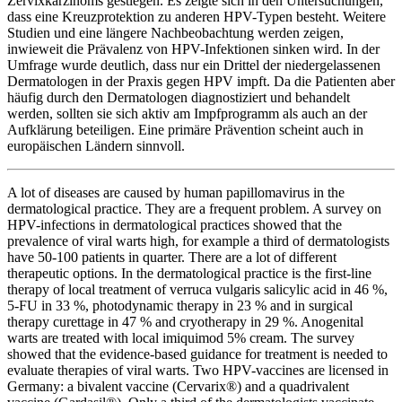
Zervixkarzinoms gestiegen. Es zeigte sich in den Untersuchungen,
dass eine Kreuzprotektion zu anderen HPV-Typen besteht. Weitere
Studien und eine längere Nachbeobachtung werden zeigen,
inwieweit die Prävalenz von HPV-Infektionen sinken wird. In der
Umfrage wurde deutlich, dass nur ein Drittel der niedergelassenen
Dermatologen in der Praxis gegen HPV impft. Da die Patienten aber
häufig durch den Dermatologen diagnostiziert und behandelt
werden, sollten sie sich aktiv am Impfprogramm als auch an der
Aufklärung beteiligen. Eine primäre Prävention scheint auch in
europäischen Ländern sinnvoll.
A lot of diseases are caused by human papillomavirus in the
dermatological practice. They are a frequent problem. A survey on
HPV-infections in dermatological practices showed that the
prevalence of viral warts high, for example a third of dermatologists
have 50-100 patients in quarter. There are a lot of different
therapeutic options. In the dermatological practice is the first-line
therapy of local treatment of verruca vulgaris salicylic acid in 46 %,
5-FU in 33 %, photodynamic therapy in 23 % and in surgical
therapy curettage in 47 % and cryotherapy in 29 %. Anogenital
warts are treated with local imiquimod 5% cream. The survey
showed that the evidence-based guidance for treatment is needed to
evaluate therapies of viral warts. Two HPV-vaccines are licensed in
Germany: a bivalent vaccine (Cervarix®) and a quadrivalent