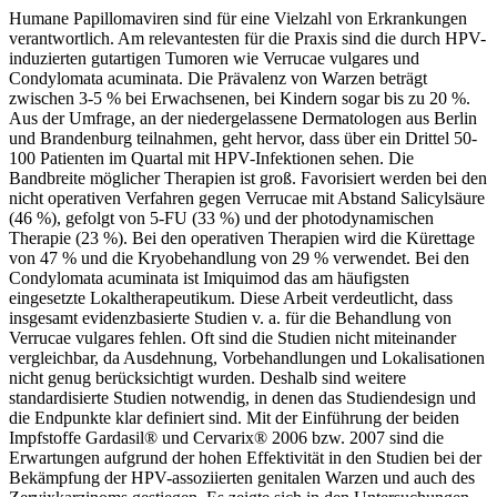
Humane Papillomaviren sind für eine Vielzahl von Erkrankungen
verantwortlich. Am relevantesten für die Praxis sind die durch HPV-
induzierten gutartigen Tumoren wie Verrucae vulgares und
Condylomata acuminata. Die Prävalenz von Warzen beträgt
zwischen 3-5 % bei Erwachsenen, bei Kindern sogar bis zu 20 %.
Aus der Umfrage, an der niedergelassene Dermatologen aus Berlin
und Brandenburg teilnahmen, geht hervor, dass über ein Drittel 50-
100 Patienten im Quartal mit HPV-Infektionen sehen. Die
Bandbreite möglicher Therapien ist groß. Favorisiert werden bei den
nicht operativen Verfahren gegen Verrucae mit Abstand Salicylsäure
(46 %), gefolgt von 5-FU (33 %) und der photodynamischen
Therapie (23 %). Bei den operativen Therapien wird die Kürettage
von 47 % und die Kryobehandlung von 29 % verwendet. Bei den
Condylomata acuminata ist Imiquimod das am häufigsten
eingesetzte Lokaltherapeutikum. Diese Arbeit verdeutlicht, dass
insgesamt evidenzbasierte Studien v. a. für die Behandlung von
Verrucae vulgares fehlen. Oft sind die Studien nicht miteinander
vergleichbar, da Ausdehnung, Vorbehandlungen und Lokalisationen
nicht genug berücksichtigt wurden. Deshalb sind weitere
standardisierte Studien notwendig, in denen das Studiendesign und
die Endpunkte klar definiert sind. Mit der Einführung der beiden
Impfstoffe Gardasil® und Cervarix® 2006 bzw. 2007 sind die
Erwartungen aufgrund der hohen Effektivität in den Studien bei der
Bekämpfung der HPV-assoziierten genitalen Warzen und auch des