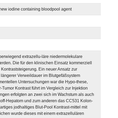
 new iodine containing bloodpool agent
berwiegend extrazellu-läre niedermolekulare
erden. Die für den klinischen Einsatz kommerziell
n Kontraststeigerung. Ein neuer Ansatz zur
t längerer Verweildauer im Blutgefäßsystem
imentellen Untersuchungen war die Hypo-these,
Tumor Kontrast führt im Vergleich zur Injektion
hungen erfolgten an zwei sich im Wachstum als auch
ikoff-Hepatom und zum anderen das CC531 Kolon-
iges jodhaltiges Blut-Pool Kontrast-mittel mit
hen wurde dieses mit einem extrazellulären