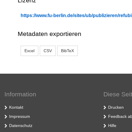
Lizenz
https://www.fu-berlin.de/sites/ub/publizieren/re
Metadaten exportieren
Excel
CSV
BibTeX
Information
Diese Sei
Kontakt
Drucken
Impressum
Feedback ab
Datenschutz
Hilfe