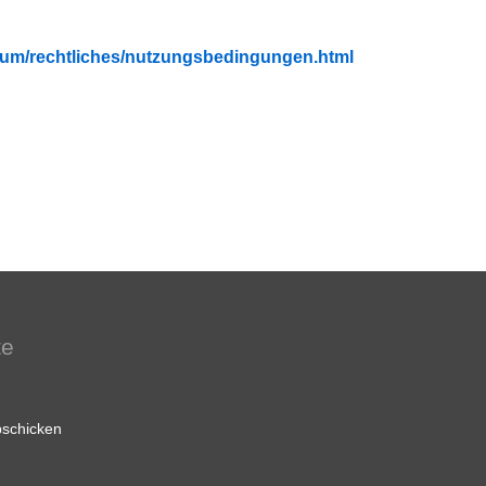
fubium/rechtliches/nutzungsbedingungen.html
te
schicken