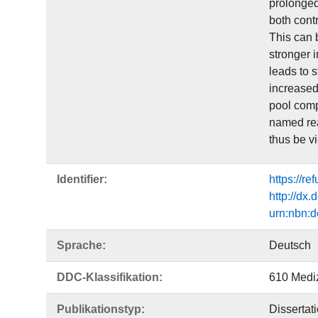
prolonged
both cont
This can 
stronger 
leads to 
increased
pool comp
named rea
thus be v
Identifier:
https://r
http://dx
urn:nbn:
Sprache:
Deutsch
DDC-Klassifikation:
610 Medi
Publikationstyp:
Dissertat