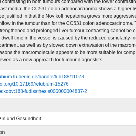
 contrasting in both tumours compared with the lower contrastin
rast media, the CC531 colon adenocarcinoma shows a higher liv
be justified in that the Novikoff hepatoma grows more aggressive
inflow in the tumour than for the CC531 colon adenocarcinoma
strengthened and prolonged liver tumour contrasting cannot be cla
 dwell time in the vessel is caused by the reduced osmolarity-in
artment, as well as by slowed down extravasion of the macromo
sons the macromolecule appears to be more suitable for compu
iewed as a new approach for tumour diagnostics.
efubium.fu-berlin.de/handle/fub188/11078
.doi.org/10.17169/refubium-15276
de:kobv:188-fudissthesis000000004837-2
zin und Gesundheit
ion