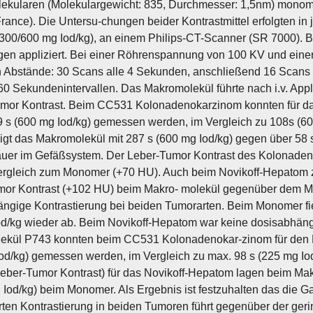
ekularen (Molekulargewicht: 835, Durchmesser: 1,5nm) monomere
rance). Die Untersu-chungen beider Kontrastmittel erfolgten in
300/600 mg Iod/kg), an einem Philips-CT-Scanner (SR 7000). Be
en appliziert. Bei einer Röhrenspannung von 100 KV und einer
 Abstände: 30 Scans alle 4 Sekunden, anschließend 16 Scans i
60 Sekundenintervallen. Das Makromolekül führte nach i.v. App
mor Kontrast. Beim CC531 Kolonadenokarzinom konnten für da
9 s (600 mg Iod/kg) gemessen werden, im Vergleich zu 108s (6
igt das Makromolekül mit 287 s (600 mg Iod/kg) gegen über 58
auer im Gefäßsystem. Der Leber-Tumor Kontrast des Kolonade
rgleich zum Monomer (+70 HU). Auch beim Novikoff-Hepatom ze
mor Kontrast (+102 HU) beim Makro- molekül gegenüber dem M
ngige Kontrastierung bei beiden Tumorarten. Beim Monomer fie
d/kg wieder ab. Beim Novikoff-Hepatom war keine dosisabhängig
kül P743 konnten beim CC531 Kolonadenokar-zinom für den Le
od/kg) gemessen werden, im Vergleich zu max. 98 s (225 mg I
Leber-Tumor Kontrast) für das Novikoff-Hepatom lagen beim Ma
 Iod/kg) beim Monomer. Als Ergebnis ist festzuhalten das die 
rten Kontrastierung in beiden Tumoren führt gegenüber der ge