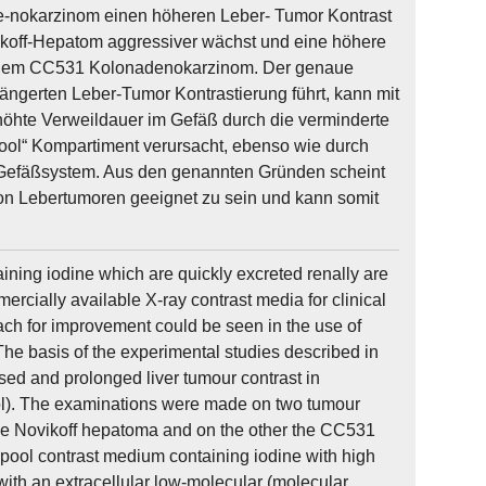
de-nokarzinom einen höheren Leber- Tumor Kontrast
ikoff-Hepatom aggressiver wächst und eine höhere
bei dem CC531 Kolonadenokarzinom. Der genaue
ngerten Leber-Tumor Kontrastierung führt, kann mit
rhöhte Verweildauer im Gefäß durch die verminderte
Pool“ Kompartiment verursacht, ebenso wie durch
Gefäßsystem. Aus den genannten Gründen scheint
on Lebertumoren geeignet zu sein und kann somit
ning iodine which are quickly excreted renally are
ially available X-ray contrast media for clinical
oach for improvement could be seen in the use of
The basis of the experimental studies described in
ased and prolonged liver tumour contrast in
idol). The examinations were made on two tumour
 the Novikoff hepatoma and on the other the CC531
ool contrast medium containing iodine with high
th an extracellular low-molecular (molecular