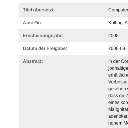
Titel übersetzt:
Computer 
Autor*in:
Kölling, A
Erscheinungsjahr:
2008
Datum der Freigabe:
2008-08-
Abstract:
In der Co
jodhaltig
erhältlic
Verbesser
gesehen w
dass die 
eines kon
Malignit
adenokarz
hohem Mol