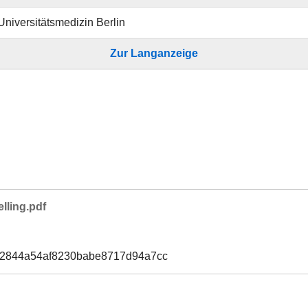
 Universitätsmedizin Berlin
Zur Langanzeige
lling.pdf
f2844a54af8230babe8717d94a7cc