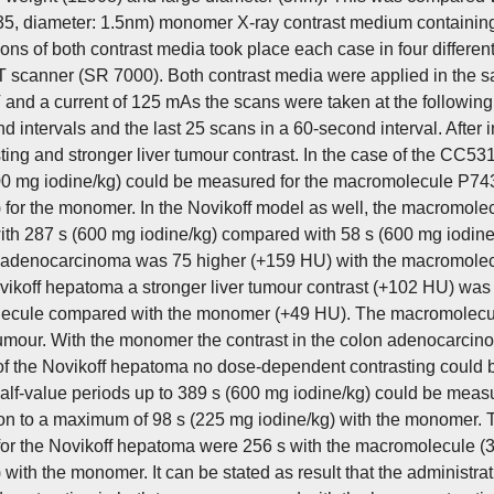
35, diameter: 1.5nm) monomer X-ray contrast medium containing 
ons of both contrast media took place each case in four differe
T scanner (SR 7000). Both contrast media were applied in the s
 and a current of 125 mAs the scans were taken at the following
nd intervals and the last 25 scans in a 60-second interval. After
sting and stronger liver tumour contrast. In the case of the CC5
00 mg iodine/kg) could be measured for the macromolecule P743
) for the monomer. In the Novikoff model as well, the macromole
ith 287 s (600 mg iodine/kg) compared with 58 s (600 mg iodine/
 adenocarcinoma was 75 higher (+159 HU) with the macromolec
ovikoff hepatoma a stronger liver tumour contrast (+102 HU) wa
ecule compared with the monomer (+49 HU). The macromolecul
tumour. With the monomer the contrast in the colon adenocarcin
of the Novikoff hepatoma no dose-dependent contrasting could 
half-value periods up to 389 s (600 mg iodine/kg) could be me
n to a maximum of 98 s (225 mg iodine/kg) with the monomer. T
 for the Novikoff hepatoma were 256 s with the macromolecule (
) with the monomer. It can be stated as result that the administr