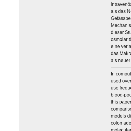
intravenö
als das N
Gefässper
Mechanism
dieser St
osmolarit
eine verl
das Makro
als neuer
In comput
used over
use frequ
blood-poo
this pape
compariso
models di
colon ade
molecular