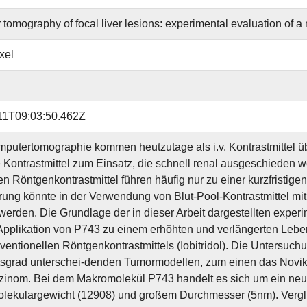
tomography of focal liver lesions: experimental evaluation of a
xel
11T09:03:50.462Z
mputertomographie kommen heutzutage als i.v. Kontrastmittel ü
e Kontrastmittel zum Einsatz, die schnell renal ausgeschieden w
hen Röntgenkontrastmittel führen häufig nur zu einer kurzfristige
ung könnte in der Verwendung von Blut-Pool-Kontrastmittel mi
erden. Die Grundlage der in dieser Arbeit dargestellten exper
Applikation von P743 zu einem erhöhten und verlängerten Leber-
ventionellen Röntgenkontrastmittels (Iobitridol). Die Untersuc
ätsgrad unterschei-denden Tumormodellen, zum einen das Nov
inom. Bei dem Makromolekül P743 handelt es sich um ein neuart
ekulargewicht (12908) und großem Durchmesser (5nm). Verglic