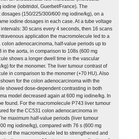
iodine (iobitridol, Guerbet/France). The
nt dosages (150/225/300/600 mg iodine/kg), on a
ame iodine dosages in each case. At a tube voltage
 intervals: 30 scans every 4 seconds, then 16 scans
 intravenous application the macromolecule led to a
31 colon adenocarcinoma, half-value periods up to
 in the aorta, in comparison to 108s (600 mg
cule shows a longer dwell time in the vascular
kg) for the monomer. The liver tumour contrast of
ule in comparison to the monomer (+70 HU). Also
s shown for the colon adenocarcinoma with the
e showed dose-dependent contrasting in both
oma model decreased again at 600 mg iodine/kg. In
be found. For the macromolecule P743 liver tumour
asured for the CC531 colon adenocarcinoma in
he maximum half-value periods (liver tumour
300 mg iodine/kg), compared with 76 s (600 mg
ation of the macromolecule led to strengthened and