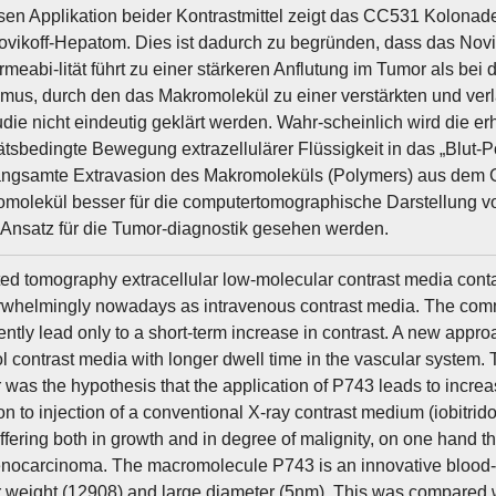
sen Applikation beider Kontrastmittel zeigt das CC531 Kolona
ovikoff-Hepatom. Dies ist dadurch zu begründen, dass das Nov
meabi-lität führt zu einer stärkeren Anflutung im Tumor als 
us, durch den das Makromolekül zu einer verstärkten und verlä
udie nicht eindeutig geklärt werden. Wahr-scheinlich wird die e
ätsbedingte Bewegung extrazellulärer Flüssigkeit in das „Blut-
angsamte Extravasion des Makromoleküls (Polymers) aus dem 
molekül besser für die computertomographische Darstellung v
 Ansatz für die Tumor-diagnostik gesehen werden.
ed tomography extracellular low-molecular contrast media contai
whelmingly nowadays as intravenous contrast media. The commerc
ently lead only to a short-term increase in contrast. A new appr
l contrast media with longer dwell time in the vascular system. 
r was the hypothesis that the application of P743 leads to incre
n to injection of a conventional X-ray contrast medium (iobitr
ffering both in growth and in degree of malignity, on one hand
nocarcinoma. The macromolecule P743 is an innovative blood-p
 weight (12908) and large diameter (5nm). This was compared wi