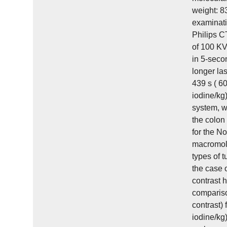
weight: 8
examinati
Philips C
of 100 KV
in 5-seco
longer la
439 s ( 6
iodine/kg
system, w
the colon
for the N
macromol
types of 
the case 
contrast 
compariso
contrast)
iodine/kg