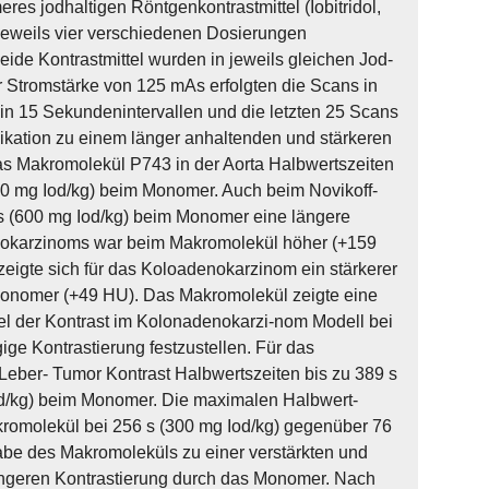
s jodhaltigen Röntgenkontrastmittel (Iobitridol,
 jeweils vier verschiedenen Dosierungen
ide Kontrastmittel wurden in jeweils gleichen Jod-
 Stromstärke von 125 mAs erfolgten die Scans in
n 15 Sekundenintervallen und die letzten 25 Scans
likation zu einem länger anhaltenden und stärkeren
s Makromolekül P743 in der Aorta Halbwertszeiten
00 mg Iod/kg) beim Monomer. Auch beim Novikoff-
 s (600 mg Iod/kg) beim Monomer eine längere
nokarzinoms war beim Makromolekül höher (+159
igte sich für das Koloadenokarzinom ein stärkerer
onomer (+49 HU). Das Makromolekül zeigte eine
l der Kontrast im Kolonadenokarzi-nom Modell bei
e Kontrastierung festzustellen. Für das
ber- Tumor Kontrast Halbwertszeiten bis zu 389 s
od/kg) beim Monomer. Die maximalen Halbwert-
kromolekül bei 256 s (300 mg Iod/kg) gegenüber 76
Gabe des Makromoleküls zu einer verstärkten und
ringeren Kontrastierung durch das Monomer. Nach