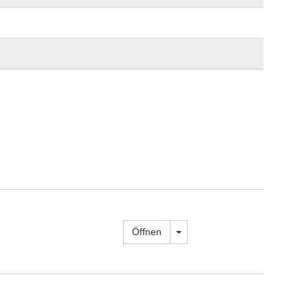
Dropdown öffnen
Öffnen