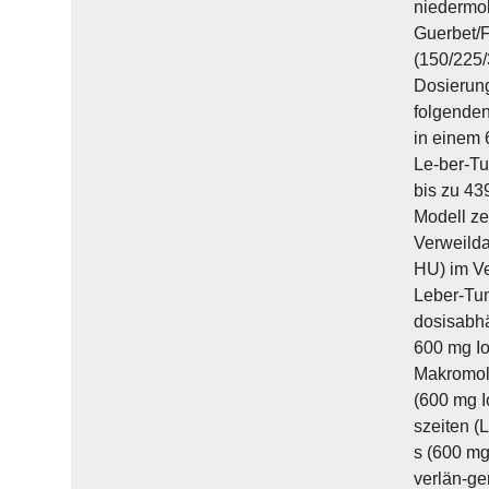
niedermol
Guerbet/F
(150/225/
Dosierung
folgenden
in einem 
Le-ber-Tu
bis zu 43
Modell ze
Verweild
HU) im Ve
Leber-Tu
dosisabhä
600 mg Io
Makromole
(600 mg I
szeiten (
s (600 mg
verlän-ge