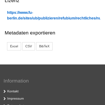
Lizenz
https://www.fu-
berlin.de/sites/ub/publizieren/refubium/rechtliches/n
Metadaten exportieren
Excel
CSV
BibTeX
Information
Kontakt
Impressum