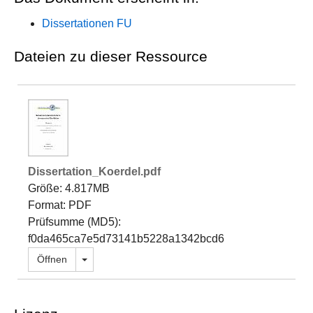
Dissertationen FU
Dateien zu dieser Ressource
Dissertation_Koerdel.pdf
Größe: 4.817MB
Format: PDF
Prüfsumme (MD5):
f0da465ca7e5d73141b5228a1342bcd6
Dropdown öffnen
Öffnen