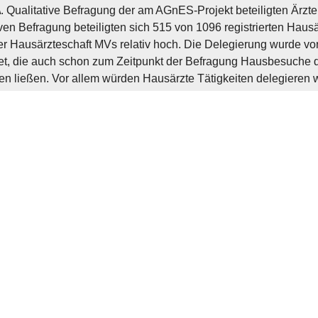
. Qualitative Befragung der am AGnES-Projekt beteiligten Ärzte
iven Befragung beteiligten sich 515 von 1096 registrierten Ha
er Hausärzteschaft MVs relativ hoch. Die Delegierung wurde vo
et, die auch schon zum Zeitpunkt der Befragung Hausbesuche 
en ließen. Vor allem würden Hausärzte Tätigkeiten delegieren 
rbestimmung, Blutdruckmessung und Blutentnahme (venös). Der
die Hausbesuchsdurchführung stand die Mehrzahl der Befragt
enen Vorher-Nachher-Studie konnten 24 über 75-jährige Patie
ie mindestens fünf Mal zusätzlich im Hausbesuch pro Jahr betre
n und bessere Einstellungen der medizinischen Parameter (Blutd
riedenheit der Hausärzte und der AGnES-Schwestern wurde posit
rzte aus MV an der Befragung zum AGnES Projekt war überdurch
 an der Problematik. Die Meinung der Hausärzte sollte bei der E
gskonzepte stärker berücksichtigt werden, um die Attraktivitä
n. Die Delegierung von Hausbesuchstätigkeiten an MFAs unters
 könnten komplexe populationsbezogene sektorenübergreifend
e Versorgung multimorbider älterer Patienten insbesondere in s