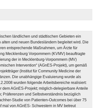
wischen ländlichen und städtischen Gebieten ein
 alten und neuen Bundesländern begleitet wird. Die
ahren entsprechende Maßnahmen, um Ärzte für
igung Mecklenburg Vorpommern (KVMV) beauftragte
luierung der in Mecklenburg-Vorpommern (MV)
temischen Intervention“ (AGnES-Projekt), um gemäß
ektträger (Institut für Community Medicine der
gänzen. Die unabhängige Evaluierung wurde als
12.2008 wurden folgende Arbeitsbereiche realisiert:
er dem AGnES-Projekt; möglich-delegierbare Anteile
n; Präferenzen und Selbstverständnis bezüglich
achher-Studie von Patienten-Outcomes bei über 75
nf mal von AGnES- Schwestern in MV betreut