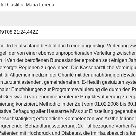
del Castillo, Maria Lorena
09T08:21:24.442Z
nd: In Deutschland besteht durch eine ungünstige Verteilung z
el, der von einer ebenso unproportionalen Verteilung zwischen
n KVen der betroffenen Bundesländer erproben seit einigen J
 versorgte Regionen zu gewinnen. Die Kassenärztliche Verein
tut für Allgemeinmedizin der Charité mit der unabhängigen Eva
ten „arztentlastenden, gemeindenahen, E-Health gestützten sys
onaler Empfehlungen zur Programmevaluierung die durch den Proj
ät Greifswald) vorgenommene interne Projektevaluierung zu er
ierung konzipiert. Methodik: In der Zeit vom 01.02.2008 bis 30.
itative Befragung aller Hausärzte MVs zur Einstellung gegenüb
esuchstätigkeit; erforderliche Kompetenzen von Arzthelferinne
rgreifender Behandlungssteuerung, 2\. Fallbezogene Vorher-N
Patienten mit Hochdruck und Diabetes, die im Hausbesuch ≥ fü