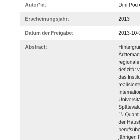
Autor*in:
Dini Pou 
Erscheinungsjahr:
2013
Datum der Freigabe:
2013-10-
Abstract:
Hintergru
Ärztemang
regionale
defizitär
das Insti
realisier
internati
Universit
Spätevalu
1\. Quant
der Hausb
berufsübe
jährigen 