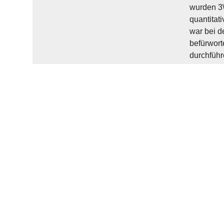
wurden 3\
quantitat
war bei d
befürwort
durchführ
Blutzucke
MFAs für 
fallbezog
werden, d
Kontrolle
Berufszuf
der Hausä
Interesse
Versorgun
zu erhöhe
Zukünftig
optimiert