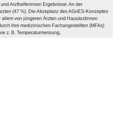
 und Arzthelferinnen Ergebnisse: An der
usärzten (47 %). Die Akzeptanz des AGnES-Konzeptes
r allem von jüngeren Ärzten und Hausärztinnen
durch ihre medizinischen Fachangestellten (MFAs)
wie z. B. Temperaturmessung,
 Übernahme der erforderlichen Qualifizierung der
en ablehnend gegenüber. Im Rahmen der
nten mit Hochdruck und Diabetes eingeschlossen
ut wurden. Es resultierten bei ihnen häufigere
ruck, Blutzucker, HbA1C, Kreatinin). Die
iv beeinflusst. Schlussfolgerung: Die Beteiligung
schnittlich gut und kennzeichnet ihr großes
ntwicklung zukünftiger arztentlastender
t der strukturschwachen Regionen für den Nachwuchs
tützt die Anerkennung dieser Berufsgruppe.
e Versorgungsnetze mögliche Lösungswege für eine
trukturschwachen ländlichen Regionen darstellen.