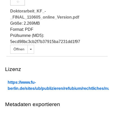
Doktorarbeit_KF_-
_FINAL_110605_online_Version.pdf
Größe: 2.269MB
Format: PDF
Prüfsumme (MD5):
5ecd98bc3cb2f7b37915ba7231dd1f97
Dropdown öffnen
Öffnen
Lizenz
https://www.fu-
berlin.de/sites/ub/publizieren/refubium/rechtliches/n
Metadaten exportieren