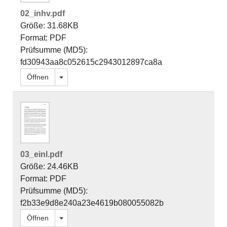
02_inhv.pdf
Größe: 31.68KB
Format: PDF
Prüfsumme (MD5):
fd30943aa8c052615c2943012897ca8a
Dropdown öffnen
Öffnen
03_einl.pdf
Größe: 24.46KB
Format: PDF
Prüfsumme (MD5):
f2b33e9d8e240a23e4619b080055082b
Dropdown öffnen
Öffnen