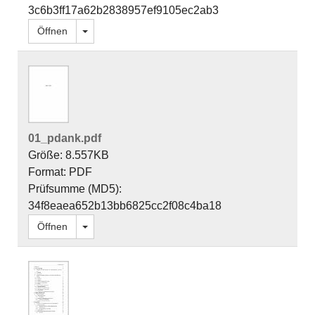
3c6b3ff17a62b2838957ef9105ec2ab3
Dropdown öffnen
Öffnen
01_pdank.pdf
Größe: 8.557KB
Format: PDF
Prüfsumme (MD5):
34f8eaea652b13bb6825cc2f08c4ba18
Dropdown öffnen
Öffnen