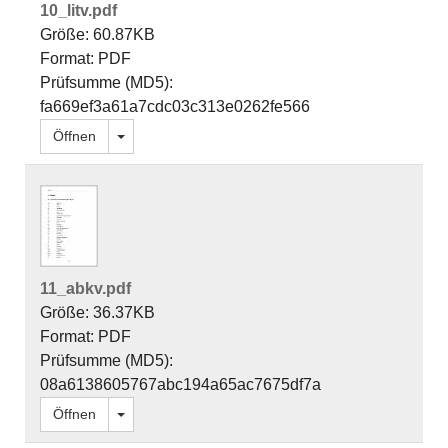
10_litv.pdf
Größe: 60.87KB
Format: PDF
Prüfsumme (MD5):
fa669ef3a61a7cdc03c313e0262fe566
Dropdown öffnen
Öffnen
11_abkv.pdf
Größe: 36.37KB
Format: PDF
Prüfsumme (MD5):
08a6138605767abc194a65ac7675df7a
Dropdown öffnen
Öffnen