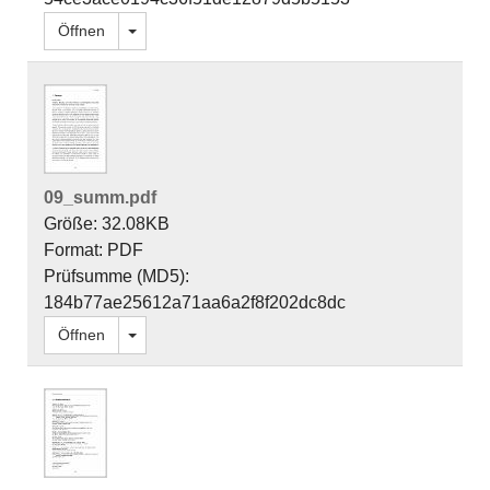
Dropdown öffnen
Öffnen
09_summ.pdf
Größe: 32.08KB
Format: PDF
Prüfsumme (MD5):
184b77ae25612a71aa6a2f8f202dc8dc
Dropdown öffnen
Öffnen