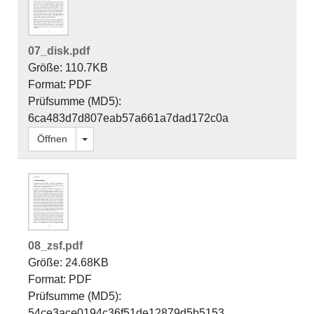
07_disk.pdf
Größe: 110.7KB
Format: PDF
Prüfsumme (MD5):
6ca483d7d807eab57a661a7dad172c0a
Dropdown öffnen
Öffnen
08_zsf.pdf
Größe: 24.68KB
Format: PDF
Prüfsumme (MD5):
54ce3ace0194c36f51de12879d5b5153