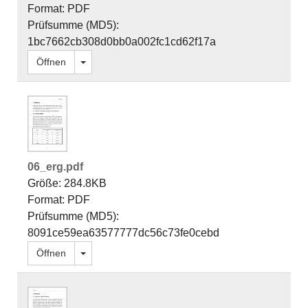
Format: PDF
Prüfsumme (MD5):
1bc7662cb308d0bb0a002fc1cd62f17a
Dropdown öffnen
Öffnen
06_erg.pdf
Größe: 284.8KB
Format: PDF
Prüfsumme (MD5):
8091ce59ea63577777dc56c73fe0cebd
Dropdown öffnen
Öffnen