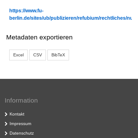
https://www.fu-
berlin.de/sites/ub/publizieren/refubium/rechtliches/n
Metadaten exportieren
Excel
CSV
BibTeX
Information
Kontakt
Impressum
Datenschutz