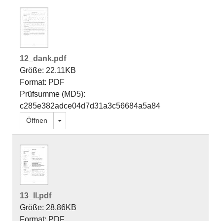
12_dank.pdf
Größe: 22.11KB
Format: PDF
Prüfsumme (MD5):
c285e382adce04d7d31a3c56684a5a84
Dropdown öffnen
Öffnen
13_ll.pdf
Größe: 28.86KB
Format: PDF