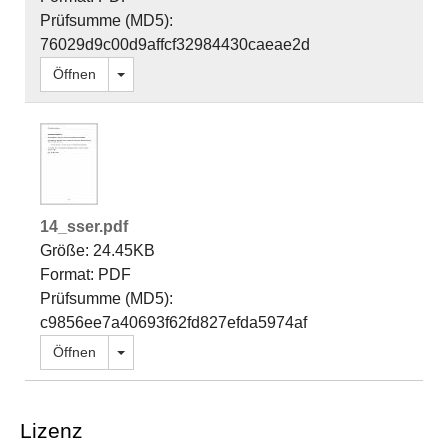
Prüfsumme (MD5):
76029d9c00d9affcf32984430caeae2d
Dropdown öffnen
Öffnen
14_sser.pdf
Größe: 24.45KB
Format: PDF
Prüfsumme (MD5):
c9856ee7a40693f62fd827efda5974af
Dropdown öffnen
Öffnen
Lizenz