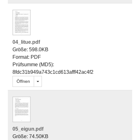
04_litue.pdf
Größe: 598.0KB
Format: PDF
Prüfsumme (MD5):
8fdc31b949a743c1cd613afff42ac4f2
Dropdown öffnen
Öffnen
05_eigun.pdf
Größe: 74.50KB