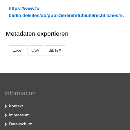
https://www.fu-
berlin.de/sites/ub/publizieren/refubium/rechtliches/n
Metadaten exportieren
Excel
CSV
BibTeX
Information
Kontakt
Impressum
Datenschutz