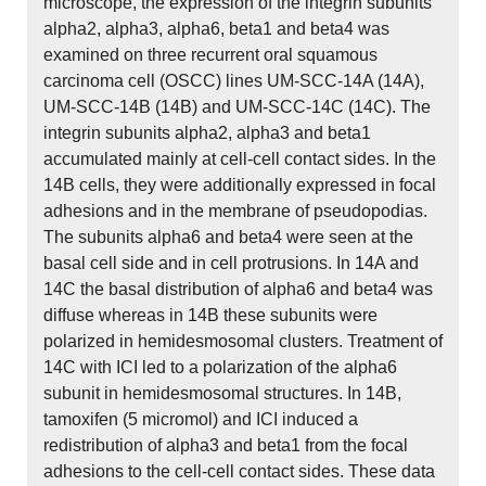
microscope, the expression of the integrin subunits
alpha2, alpha3, alpha6, beta1 and beta4 was
examined on three recurrent oral squamous
carcinoma cell (OSCC) lines UM-SCC-14A (14A),
UM-SCC-14B (14B) and UM-SCC-14C (14C). The
integrin subunits alpha2, alpha3 and beta1
accumulated mainly at cell-cell contact sides. In the
14B cells, they were additionally expressed in focal
adhesions and in the membrane of pseudopodias.
The subunits alpha6 and beta4 were seen at the
basal cell side and in cell protrusions. In 14A and
14C the basal distribution of alpha6 and beta4 was
diffuse whereas in 14B these subunits were
polarized in hemidesmosomal clusters. Treatment of
14C with ICI led to a polarization of the alpha6
subunit in hemidesmosomal structures. In 14B,
tamoxifen (5 micromol) and ICI induced a
redistribution of alpha3 and beta1 from the focal
adhesions to the cell-cell contact sides. These data