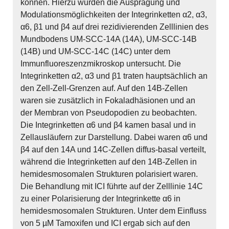
können. Hierzu wurden die Ausprägung und
Modulationsmöglichkeiten der Integrinketten α2, α3,
α6, β1 und β4 auf drei rezidivierenden Zelllinien des
Mundbodens UM-SCC-14A (14A), UM-SCC-14B
(14B) und UM-SCC-14C (14C) unter dem
Immunfluoreszenzmikroskop untersucht. Die
Integrinketten α2, α3 und β1 traten hauptsächlich an
den Zell-Zell-Grenzen auf. Auf den 14B-Zellen
waren sie zusätzlich in Fokaladhäsionen und an
der Membran von Pseudopodien zu beobachten.
Die Integrinketten α6 und β4 kamen basal und in
Zellausläufern zur Darstellung. Dabei waren α6 und
β4 auf den 14A und 14C-Zellen diffus-basal verteilt,
während die Integrinketten auf den 14B-Zellen in
hemidesmosomalen Strukturen polarisiert waren.
Die Behandlung mit ICI führte auf der Zelllinie 14C
zu einer Polarisierung der Integrinkette α6 in
hemidesmosomalen Strukturen. Unter dem Einfluss
von 5 µM Tamoxifen und ICI ergab sich auf den