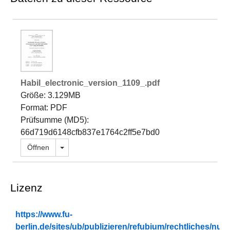
Habil_electronic_version_1109_.pdf
Größe: 3.129MB
Format: PDF
Prüfsumme (MD5):
66d719d6148cfb837e1764c2ff5e7bd0
Dropdown öffnen
Öffnen
Lizenz
https://www.fu-
berlin.de/sites/ub/publizieren/refubium/rechtliches/n