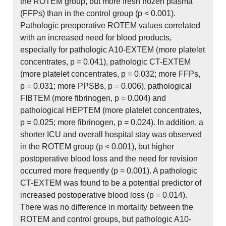
the ROTEM group, but more fresh frozen plasma
(FFPs) than in the control group (p < 0.001).
Pathologic preoperative ROTEM values correlated
with an increased need for blood products,
especially for pathologic A10-EXTEM (more platelet
concentrates, p = 0.041), pathologic CT-EXTEM
(more platelet concentrates, p = 0.032; more FFPs,
p = 0.031; more PPSBs, p = 0.006), pathological
FIBTEM (more fibrinogen, p = 0.004) and
pathological HEPTEM (more platelet concentrates,
p = 0.025; more fibrinogen, p = 0.024). In addition, a
shorter ICU and overall hospital stay was observed
in the ROTEM group (p < 0.001), but higher
postoperative blood loss and the need for revision
occurred more frequently (p = 0.001). A pathologic
CT-EXTEM was found to be a potential predictor of
increased postoperative blood loss (p = 0.014).
There was no difference in mortality between the
ROTEM and control groups, but pathologic A10-