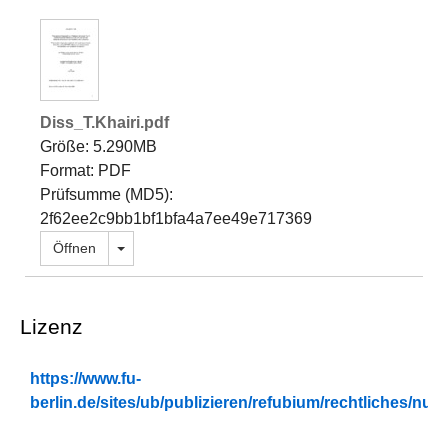
Diss_T.Khairi.pdf
Größe: 5.290MB
Format: PDF
Prüfsumme (MD5):
2f62ee2c9bb1bf1bfa4a7ee49e717369
Dropdown öffnen
Öffnen
Lizenz
https://www.fu-
berlin.de/sites/ub/publizieren/refubium/rechtliches/n