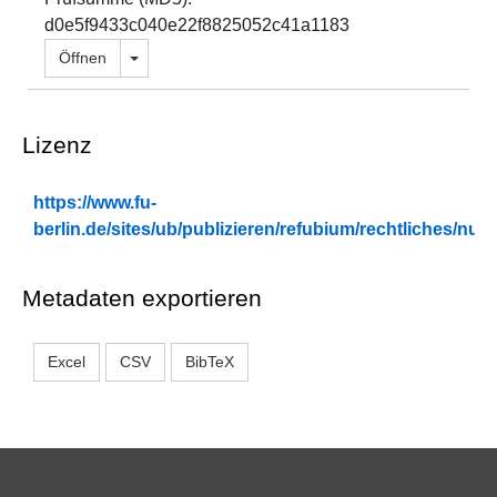
d0e5f9433c040e22f8825052c41a1183
Dropdown öffnen
Öffnen
Lizenz
https://www.fu-
berlin.de/sites/ub/publizieren/refubium/rechtliches/n
Metadaten exportieren
Excel
CSV
BibTeX