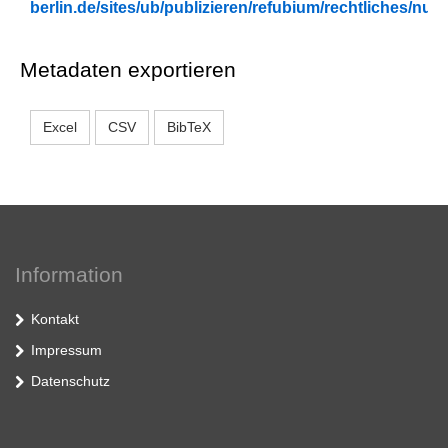
berlin.de/sites/ub/publizieren/refubium/rechtliches/n
Metadaten exportieren
Excel
CSV
BibTeX
Information
Kontakt
Impressum
Datenschutz