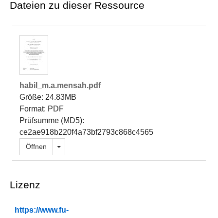
Dateien zu dieser Ressource
habil_m.a.mensah.pdf
Größe: 24.83MB
Format: PDF
Prüfsumme (MD5):
ce2ae918b220f4a73bf2793c868c4565
Dropdown öffnen
Öffnen
Lizenz
https://www.fu-