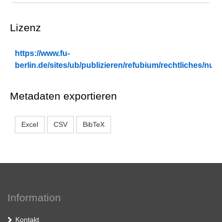
Lizenz
https://www.fu-
berlin.de/sites/ub/publizieren/refubium/rechtliches/n
Metadaten exportieren
Excel
CSV
BibTeX
Information
Kontakt