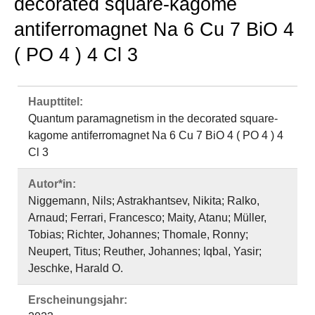
decorated square-kagome
antiferromagnet Na 6 Cu 7 BiO 4
( PO 4 ) 4 Cl 3
Haupttitel:
Quantum paramagnetism in the decorated square-
kagome antiferromagnet Na 6 Cu 7 BiO 4 ( PO 4 ) 4
Cl 3
Autor*in:
Niggemann, Nils; Astrakhantsev, Nikita; Ralko,
Arnaud; Ferrari, Francesco; Maity, Atanu; Müller,
Tobias; Richter, Johannes; Thomale, Ronny;
Neupert, Titus; Reuther, Johannes; Iqbal, Yasir;
Jeschke, Harald O.
Erscheinungsjahr: