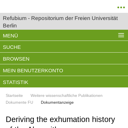
Refubium - Repositorium der Freien Universität
Berlin
MENÜ
SUCHE
BROWSEN
MEIN BENUTZERKONTO
STATISTIK
Startseite
Weitere wissenschaftliche Publikationen
Dokumente FU
Dokumentanzeige
Deriving the exhumation history