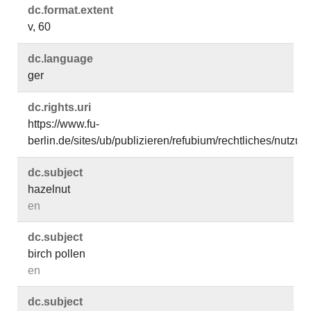
dc.​format.​extent
v, 60
dc.​language
ger
dc.​rights.​uri
https://www.fu-
berlin.de/sites/ub/publizieren/refubium/rechtliches/nutz
dc.​subject
hazelnut
en
dc.​subject
birch pollen
en
dc.​subject