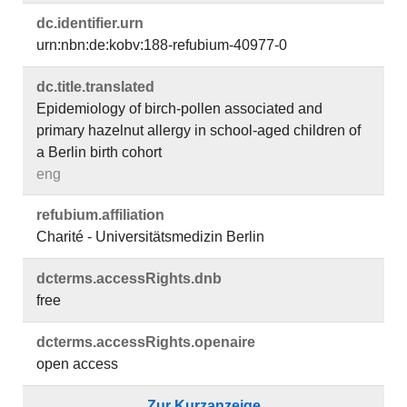
dc.​identifier.​urn
urn:nbn:de:kobv:188-refubium-40977-0
dc.​title.​translated
Epidemiology of birch-pollen associated and
primary hazelnut allergy in school-aged children of
a Berlin birth cohort
eng
refubium.​affiliation
Charité - Universitätsmedizin Berlin
dcterms.​accessRights.​dnb
free
dcterms.​accessRights.​openaire
open access
Zur Kurzanzeige