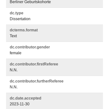
Berliner Geburtskohorte
dc.​type
Dissertation
dcterms.​format
Text
dc.​contributor.​gender
female
dc.​contributor.​firstReferee
N.N.
dc.​contributor.​furtherReferee
N.N.
dc.​date.​accepted
2023-11-30