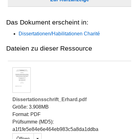
Das Dokument erscheint in:
Dissertationen/Habilitationen Charité
Dateien zu dieser Ressource
Dissertationsschrift_Erhard.pdf
Größe: 3.908MB
Format: PDF
Prüfsumme (MD5):
a1f1fe5e84e6e464eb983c5a8da1ddba
Dropdown öffnen
Öffnen