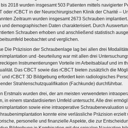
bis 2018 wurden insgesamt 503 Patienten mittels navigierter
 oder rCBCT in der Neurochirurgischen Klinik der Charité – Uni
nten Zeitraum wurden insgesamt 2673 Schrauben implantiert.
n und demographischen Daten charakterisiert. Durch Auswertung
ntierten Schrauben erhoben und anschließend statistisch ausg
beitsumfeld beobachtet und verglichen.
e Die Präzision der Schraubenlage lag bei allen drei Modalität
implantation und -beurteilung war mit allen drei Untersuchung
treckigen Instrumentierungen Vorteile im Arbeitsablauf und im th
ualität. Das CBCT sowie das rCBCT bieten zusätzlich die Mögl
und rCBCT 3D Bildgebung erfordert kein radiologisches Person
ender Strahlenschutzqualifikation (Fachkunde) durchführbar.
n Erstmals wurden drei, der am meisten verwendeten intraoper
n, in einem standardisierten Umfeld untersucht. Alle drei ermögl
implantation sowie eine intraoperative Schraubenevaluation un
hraubenimplantation konnte eine verlässliche Präzision erzielt w
orische, personelle und finanzielle Aspekte, die zur Entscheidun
ative Bildgebung in Kombination mit der spinalen Navigation bi