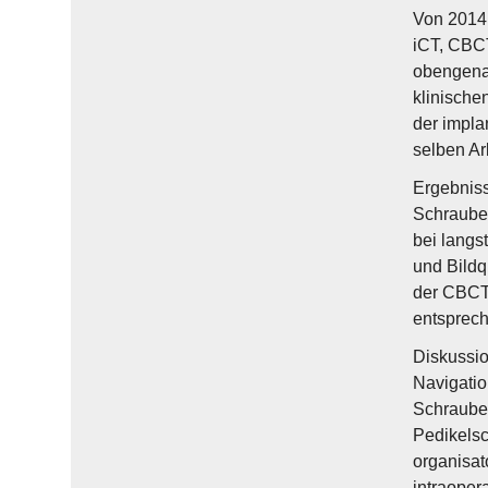
Von 2014 
iCT, CBCT
obengenan
klinische
der impla
selben Ar
Ergebniss
Schrauben
bei langs
und Bildq
der CBCT 
entsprech
Diskussio
Navigatio
Schrauben
Pedikelsc
organisat
intraoper