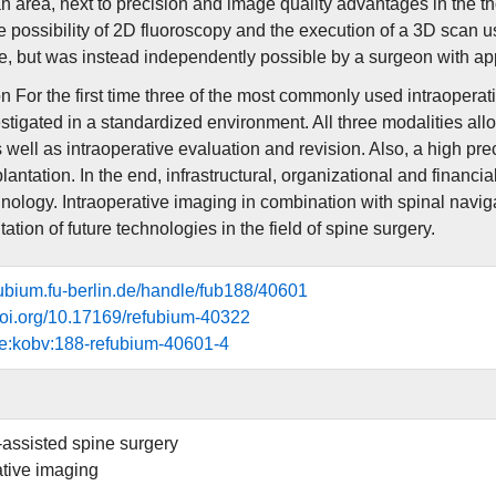
an area, next to precision and image quality advantages in the
he possibility of 2D fluoroscopy and the execution of a 3D scan
e, but was instead independently possible by a surgeon with appr
n For the first time three of the most commonly used intraoperat
stigated in a standardized environment. All three modalities all
 well as intraoperative evaluation and revision. Also, a high p
antation. In the end, infrastructural, organizational and financi
hnology. Intraoperative imaging in combination with spinal naviga
tion of future technologies in the field of spine surgery.
efubium.fu-berlin.de/handle/fub188/40601
.doi.org/10.17169/refubium-40322
e:kobv:188-refubium-40601-4
assisted spine surgery
ative imaging