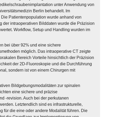
 Pedikelschraubenimplantation unter Anwendung von
versitätsmedizin Berlin behandelt. Im
 Die Patientenpopulation wurde anhand von
 der intraoperativen Bilddaten wurde die Präzision
ewertet. Workflow, Setup und Handling wurden im
en bei über 92% und eine sichere
smethoden möglich. Das intraoperative CT zeigte
orakalen Bereich Vorteile hinsichtlich der Präzision
ichkeit der 2D-Fluoroskopie und die Durchführung
al, sondern ist von einem Chirurgen mit
ativen Bildgebungsmodalitäten zur spinalen
ichten eine sichere und präzise
d -revision. Auch bei der perkutanen
erden. Letztendlich sind es infrastrukturelle,
g für die eine oder andere Modalität führen. Die
ldet die Grundlage zur Implementierung von