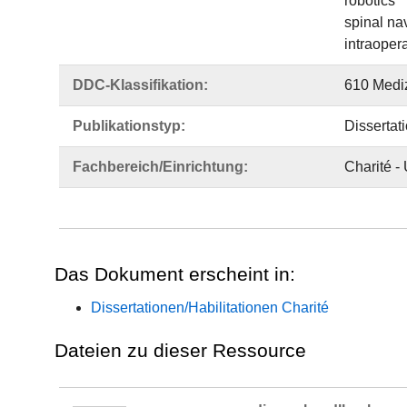
robotics
spinal na
intraoper
DDC-Klassifikation:
610 Medi
Publikationstyp:
Dissertat
Fachbereich/Einrichtung:
Charité -
Das Dokument erscheint in:
Dissertationen/Habilitationen Charité
Dateien zu dieser Ressource