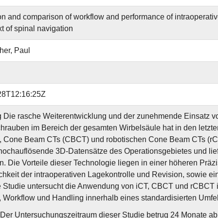
on and comparison of workflow and performance of intraoperat
t of spinal navigation
er, Paul
28T12:16:25Z
g Die rasche Weiterentwicklung und der zunehmende Einsatz vo
hrauben im Bereich der gesamten Wirbelsäule hat in den letzte
), Cone Beam CTs (CBCT) und robotischen Cone Beam CTs (rCB
 hochauflösende 3D-Datensätze des Operationsgebietes und liefe
n. Die Vorteile dieser Technologie liegen in einer höheren Prä
chkeit der intraoperativen Lagekontrolle und Revision, sowie ein
 Studie untersucht die Anwendung von iCT, CBCT und rCBCT i
, Workflow und Handling innerhalb eines standardisierten Umfe
Der Untersuchungszeitraum dieser Studie betrug 24 Monate ab 