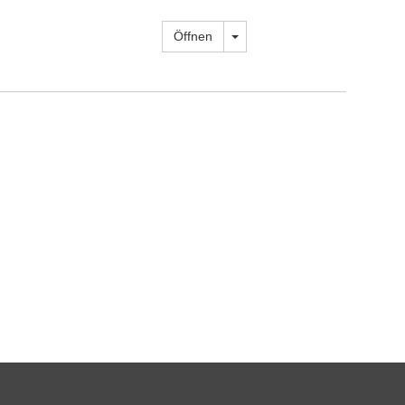
Dropdown öffnen
Öffnen