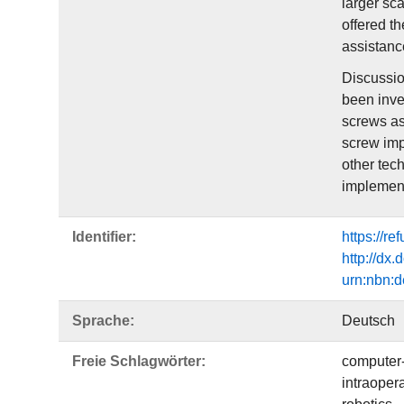
larger sc
offered t
assistanc
Discussio
been inve
screws as
screw impl
other tec
implementa
Identifier:
https://r
http://dx
urn:nbn:d
Sprache:
Deutsch
Freie Schlagwörter:
computer-
intraoper