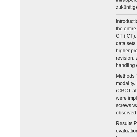
zukünftig
Introduct
the entire
CT (iCT),
data sets 
higher pre
revision,
handling 
Methods Th
modality.
rCBCT at 
were impl
screws wa
observed 
Results P
evaluatio