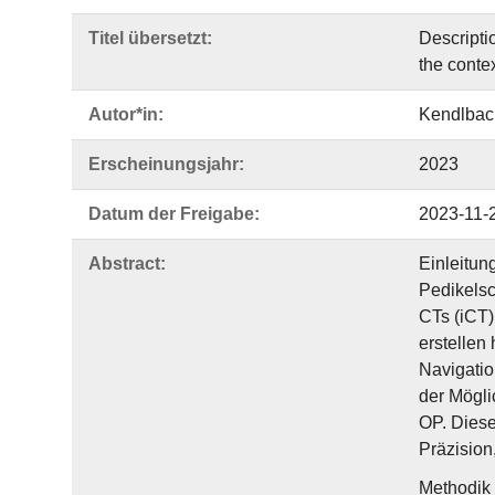
Titel übersetzt:
Descripti
the contex
Autor*in:
Kendlbach
Erscheinungsjahr:
2023
Datum der Freigabe:
2023-11-
Abstract:
Einleitun
Pedikelsc
CTs (iCT
erstellen
Navigatio
der Mögli
OP. Diese
Präzision
Methodik 