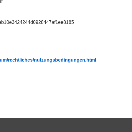
df
3eb10e3424244d0928447af1ee8185
fubium/rechtliches/nutzungsbedingungen.html