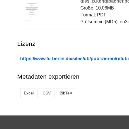
diss_p.kendlbacher.p
Größe: 10.06MB
Format: PDF
Prüfsumme (MD5): ea
Lizenz
https://www.fu-berlin.de/sites/ub/publizieren/re
Metadaten exportieren
Excel
CSV
BibTeX