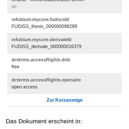
de
refubium.​mycore.​fudocsId
FUDISS_thesis_000000098289
refubium.​mycore.​derivateId
FUDISS_derivate_000000016379
dcterms.​accessRights.​dnb
free
dcterms.​accessRights.​openaire
open access
Zur Kurzanzeige
Das Dokument erscheint in: