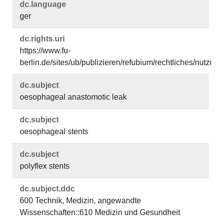
dc.​language
ger
dc.​rights.​uri
https://www.fu-
berlin.de/sites/ub/publizieren/refubium/rechtliches/nutz
dc.​subject
oesophageal anastomotic leak
dc.​subject
oesophageal stents
dc.​subject
polyflex stents
dc.​subject.​ddc
600 Technik, Medizin, angewandte
Wissenschaften::610 Medizin und Gesundheit