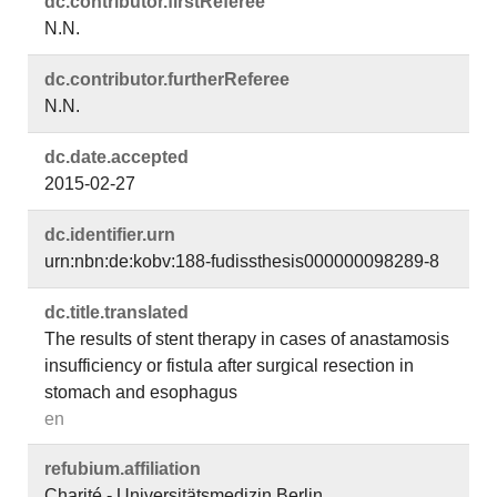
dc.​contributor.​firstReferee
N.N.
dc.​contributor.​furtherReferee
N.N.
dc.​date.​accepted
2015-02-27
dc.​identifier.​urn
urn:nbn:de:kobv:188-fudissthesis000000098289-8
dc.​title.​translated
The results of stent therapy in cases of anastamosis
insufficiency or fistula after surgical resection in
stomach and esophagus
en
refubium.​affiliation
Charité - Universitätsmedizin Berlin