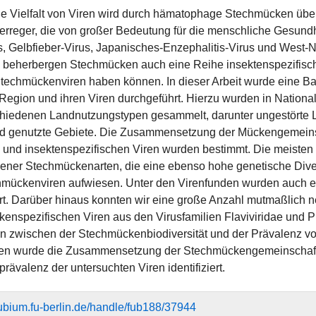
e Vielfalt von Viren wird durch hämatophage Stechmücken über
serreger, die von großer Bedeutung für die menschliche Gesund
s, Gelbfieber-Virus, Japanisches-Enzephalitis-Virus und West-Ni
n, beherbergen Stechmücken auch eine Reihe insektenspezifische
techmückenviren haben können. In dieser Arbeit wurde eine B
egion und ihren Viren durchgeführt. Hierzu wurden in Nation
chiedenen Landnutzungstypen gesammelt, darunter ungestörte L
 genutzte Gebiete. Die Zusammensetzung der Mückengemeinscha
 und insektenspezifischen Viren wurden bestimmt. Die meisten
ener Stechmückenarten, die eine ebenso hohe genetische Diver
mückenviren aufwiesen. Unter den Virenfunden wurden auch eta
iert. Darüber hinaus konnten wir eine große Anzahl mutmaßlich 
enspezifischen Viren aus den Virusfamilien Flaviviridae und P
on zwischen der Stechmückenbiodiversität und der Prävalenz v
en wurde die Zusammensetzung der Stechmückengemeinschaft al
prävalenz der untersuchten Viren identifiziert.
efubium.fu-berlin.de/handle/fub188/37944