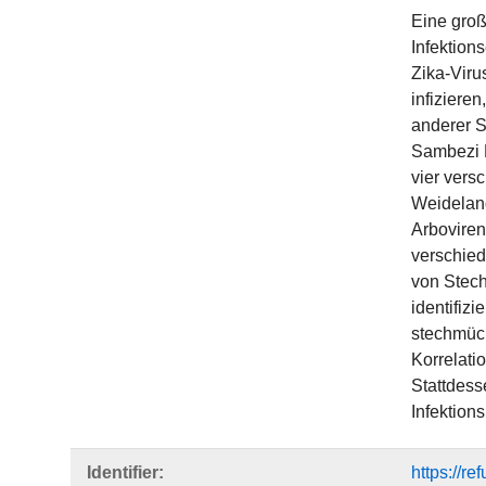
Eine groß
Infektion
Zika-Viru
infiziere
anderer S
Sambezi R
vier vers
Weideland
Arboviren
verschied
von Stech
identifiz
stechmück
Korrelati
Stattdess
Infektions
Identifier:
https://r