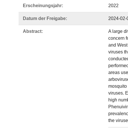
Erscheinungsjahr:
2022
Datum der Freigabe:
2024-02-
Abstract:
A large d
concern f
and West N
viruses t
conducted
performed
areas use
arbovirus
mosquito 
viruses. E
high numbe
Phenuivir
prevalenc
the viruse