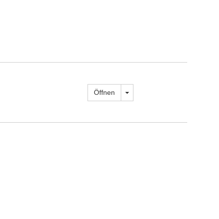
Dropdown öffnen
Öffnen