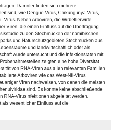
tragen. Darunter finden sich mehrere
heit sind, wie Dengue-Virus, Chikungunya-Virus,
l-Virus. Neben Arboviren, die Wirbeltierwirte
r Viren, die einen Einfluss auf die Übertragung
asisstudie zu den Stechmücken der namibischen
alparks und Naturschutzgebieten Stechmücken aus
ebensräume und landwirtschaftlich oder als
ft wurde untersucht und die Infektionsraten mit
 Probenahmestellen zeigten eine hohe Diversität
sität von RNA-Viren aus allen relevanten Familien
blierte Arboviren wie das West-Nil-Virus
neuartiger Viren nachweisen, von denen die meisten
henuiviridae sind. Es konnte keine abschließende
on RNA-Virusinfektionen abgeleitet werden.
s wesentlicher Einfluss auf die