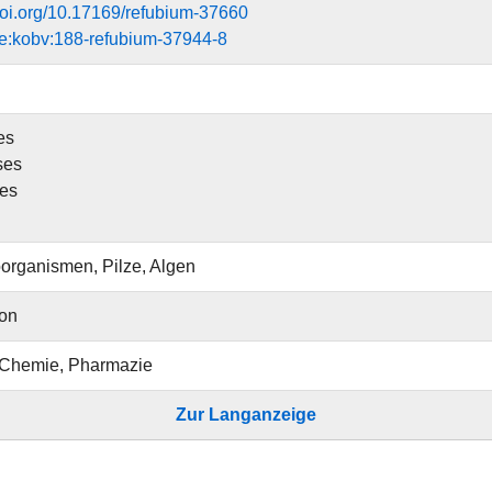
.doi.org/10.17169/refubium-37660
e:kobv:188-refubium-37944-8
es
ses
ses
organismen, Pilze, Algen
ion
 Chemie, Pharmazie
Zur Langanzeige