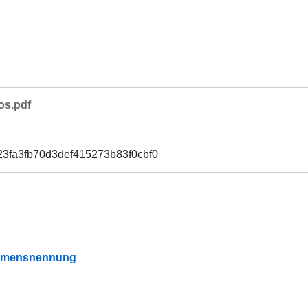
os.pdf
23fa3fb70d3def415273b83f0cbf0
Namensnennung