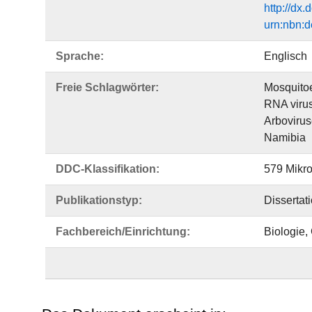
http://dx
urn:nbn:d
Sprache:
Englisch
Freie Schlagwörter:
Mosquito
RNA viru
Arboviru
Namibia
DDC-Klassifikation:
579 Mikro
Publikationstyp:
Dissertat
Fachbereich/Einrichtung:
Biologie,