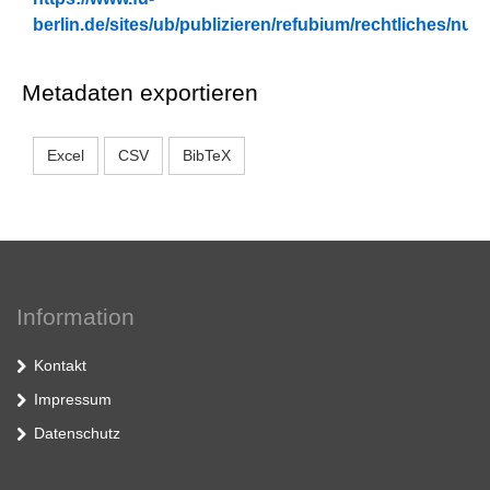
berlin.de/sites/ub/publizieren/refubium/rechtliches/n
Metadaten exportieren
Excel
CSV
BibTeX
Information
Kontakt
Impressum
Datenschutz