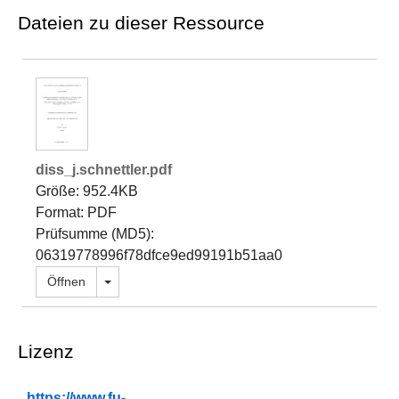
Dateien zu dieser Ressource
diss_j.schnettler.pdf
Größe: 952.4KB
Format: PDF
Prüfsumme (MD5):
06319778996f78dfce9ed99191b51aa0
Dropdown öffnen
Öffnen
Lizenz
https://www.fu-