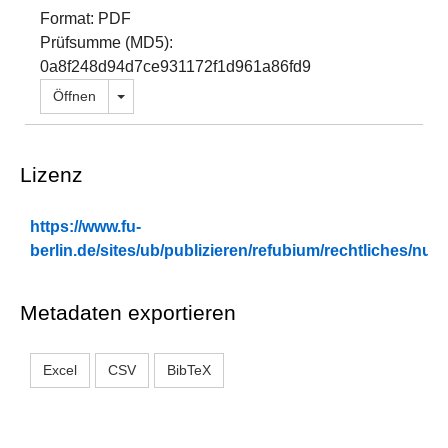
Format: PDF
Prüfsumme (MD5):
0a8f248d94d7ce931172f1d961a86fd9
Dropdown öffnen
Öffnen
Lizenz
https://www.fu-
berlin.de/sites/ub/publizieren/refubium/rechtliches/n
Metadaten exportieren
Excel
CSV
BibTeX