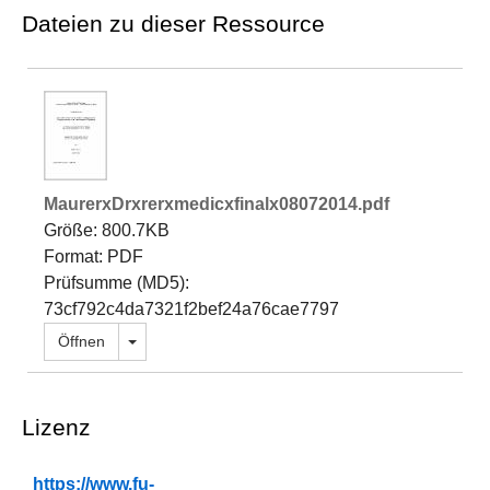
Dateien zu dieser Ressource
MaurerxDrxrerxmedicxfinalx08072014.pdf
Größe: 800.7KB
Format: PDF
Prüfsumme (MD5):
73cf792c4da7321f2bef24a76cae7797
Dropdown öffnen
Öffnen
Lizenz
https://www.fu-