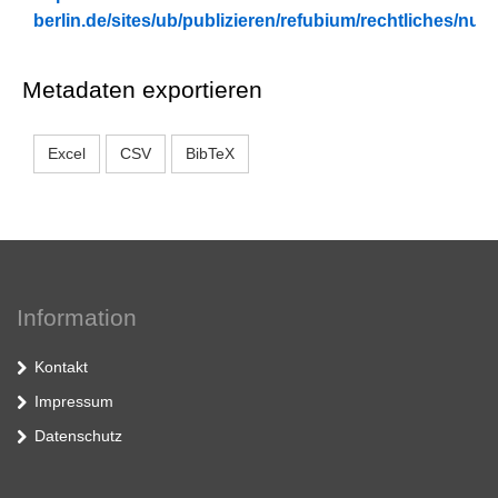
berlin.de/sites/ub/publizieren/refubium/rechtliches/n
Metadaten exportieren
Excel
CSV
BibTeX
Information
Kontakt
Impressum
Datenschutz