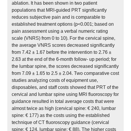
ablation. It has been shown in two patient
populations that MRI-guided PRT significantly
reduces subjective pain and is comparable to
established treatment options (p<0.001; based on
pain assessment using a verbal numeric rating
scale (VNRS) from 0 to 10). For the cervical spine,
the average VNRS scores decreased significantly
from 7.42 ± 1.67 before the intervention to 2.76 ±
2.63 at the end of the 6-month follow- up period; for
the lumbar spine, the scores decreased significantly
from 7.09 ± 1.65 to 2.5 ± 2.04. Two comparative cost
studies analyzing costs of equipment use,
disposables, and staff costs showed that PRT of the
cervical and lumbar spine using MRI fluoroscopy for
guidance resulted in total average costs that were
almost twice as high (cervical spine: € 240, lumbar
spine: € 177) as the costs using the established
technique of CT fluoroscopy guidance (cervical
spine: € 124, lumbar spine: € 88). The higher costs