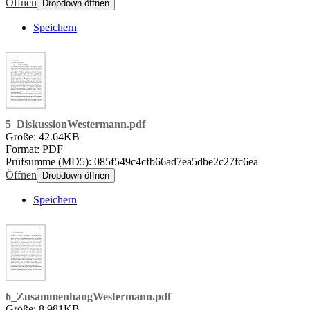
Öffnen
Dropdown öffnen
Speichern
5_DiskussionWestermann.pdf
Größe: 42.64KB
Format: PDF
Prüfsumme (MD5): 085f549c4cfb66ad7ea5dbe2c27fc6ea
Öffnen
Dropdown öffnen
Speichern
6_ZusammenhangWestermann.pdf
Größe: 8.981KB