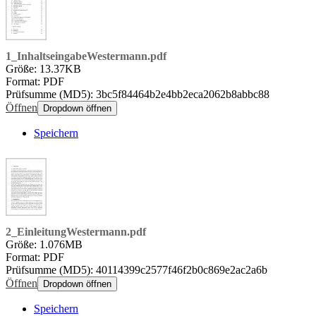
1_InhaltseingabeWestermann.pdf
Größe: 13.37KB
Format: PDF
Prüfsumme (MD5): 3bc5f84464b2e4bb2eca2062b8abbc88
Öffnen
Dropdown öffnen
Speichern
2_EinleitungWestermann.pdf
Größe: 1.076MB
Format: PDF
Prüfsumme (MD5): 40114399c2577f46f2b0c869e2ac2a6b
Öffnen
Dropdown öffnen
Speichern