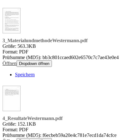
3_MaterialundmethodeWestermann.pdf
Größe: 563.3KB
Format: PDF
Prüfsumme (MD5): bb3c801ccaed602e6570c7c7ae43e0e4
Öffnen
Dropdown öffnen
Speichern
4_ResultateWestermann.pdf
Größe: 152.1KB
Format: PDF
Prüfsumme (MD5): f6ecbeb59a20e4c781e7ecd1da74cfce