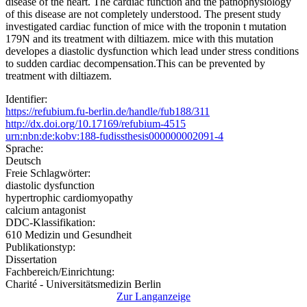
disease of the heart. The cardiac function and the pathophysiology
of this disease are not completely understood. The present study
investigated cardiac function of mice with the troponin t mutation
179N and its treatment with diltiazem. mice with this mutation
developes a diastolic dysfunction which lead under stress conditions
to sudden cardiac decompensation.This can be prevented by
treatment with diltiazem.
Identifier:
https://refubium.fu-berlin.de/handle/fub188/311
http://dx.doi.org/10.17169/refubium-4515
urn:nbn:de:kobv:188-fudissthesis000000002091-4
Sprache:
Deutsch
Freie Schlagwörter:
diastolic dysfunction
hypertrophic cardiomyopathy
calcium antagonist
DDC-Klassifikation:
610 Medizin und Gesundheit
Publikationstyp:
Dissertation
Fachbereich/Einrichtung:
Charité - Universitätsmedizin Berlin
Zur Langanzeige