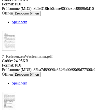
Format: PDF
Prüfsumme (MD5): 8b5e318fcb6a9ae8655e8be9909b8d16
Öffnen
Dropdown öffnen
Speichern
7_ReferenzenWestermann.pdf
Größe: 24.95KB
Format: PDF
Prüfsumme (MD5): 35ba7d89096c8746bd0699d9d77506e2
Öffnen
Dropdown öffnen
Speichern