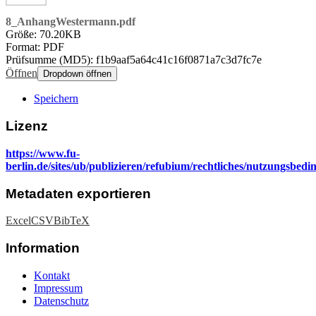
8_AnhangWestermann.pdf
Größe: 70.20KB
Format: PDF
Prüfsumme (MD5): f1b9aaf5a64c41c16f0871a7c3d7fc7e
Öffnen
Dropdown öffnen
Speichern
Lizenz
https://www.fu-
berlin.de/sites/ub/publizieren/refubium/rechtliches/nutzungsbed
Metadaten exportieren
Excel
CSV
BibTeX
Information
Kontakt
Impressum
Datenschutz