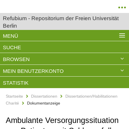
Refubium - Repositorium der Freien Universität
Berlin
MENÜ
SUCHE
BROWSEN
MEIN BENUTZERKONTO
STATISTIK
Startseite
Dissertationen
Dissertationen/Habilitationen
Charité
Dokumentanzeige
Ambulante Versorgungssituation