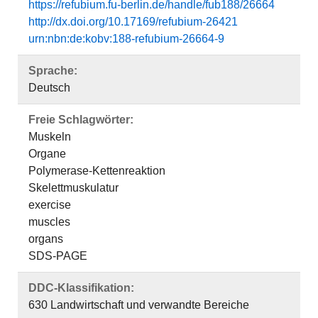
https://refubium.fu-berlin.de/handle/fub188/26664
http://dx.doi.org/10.17169/refubium-26421
urn:nbn:de:kobv:188-refubium-26664-9
Sprache:
Deutsch
Freie Schlagwörter:
Muskeln
Organe
Polymerase-Kettenreaktion
Skelettmuskulatur
exercise
muscles
organs
SDS‐PAGE
DDC-Klassifikation:
630 Landwirtschaft und verwandte Bereiche