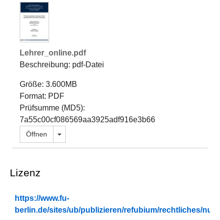
Lehrer_online.pdf
Beschreibung: pdf-Datei
Größe: 3.600MB
Format: PDF
Prüfsumme (MD5):
7a55c00cf086569aa3925adf916e3b66
Dropdown öffnen
Öffnen
Lizenz
https://www.fu-
berlin.de/sites/ub/publizieren/refubium/rechtliches/n