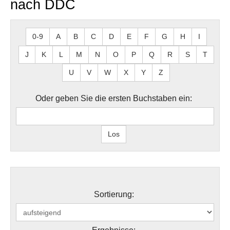
nach DDC
0-9
A
B
C
D
E
F
G
H
I
J
K
L
M
N
O
P
Q
R
S
T
U
V
W
X
Y
Z
Oder geben Sie die ersten Buchstaben ein:
Sortierung: