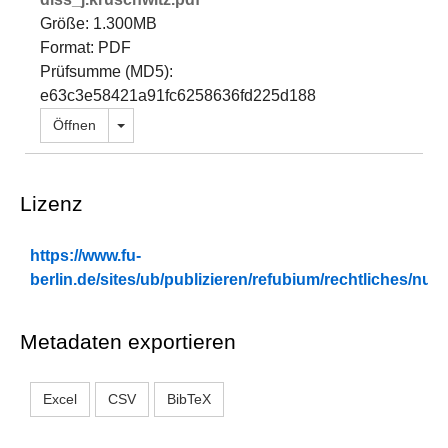
Größe: 1.300MB
Format: PDF
Prüfsumme (MD5):
e63c3e58421a91fc6258636fd225d188
Dropdown öffnen
Öffnen
Lizenz
https://www.fu-
berlin.de/sites/ub/publizieren/refubium/rechtliches/n
Metadaten exportieren
Excel
CSV
BibTeX