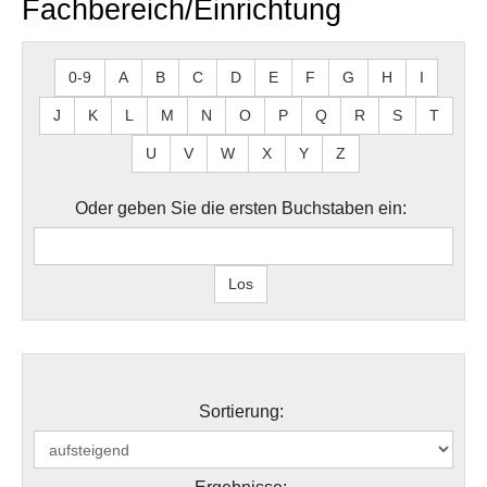
Fachbereich/Einrichtung
0-9
A
B
C
D
E
F
G
H
I
J
K
L
M
N
O
P
Q
R
S
T
U
V
W
X
Y
Z
Oder geben Sie die ersten Buchstaben ein:
Sortierung: