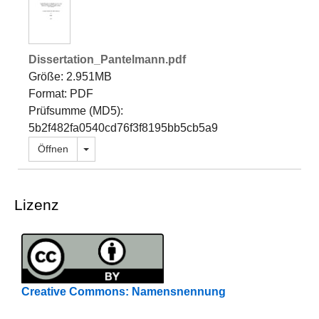
Dissertation_Pantelmann.pdf
Größe: 2.951MB
Format: PDF
Prüfsumme (MD5):
5b2f482fa0540cd76f3f8195bb5cb5a9
Dropdown öffnen
Öffnen
Lizenz
Creative Commons: Namensnennung