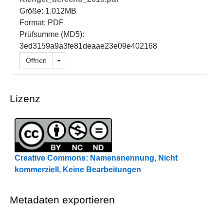
Größe: 1.012MB
Format: PDF
Prüfsumme (MD5):
3ed3159a9a3fe81deaae23e09e402168
Dropdown öffnen
Öffnen
Lizenz
Creative Commons: Namensnennung, Nicht
kommerziell, Keine Bearbeitungen
Metadaten exportieren