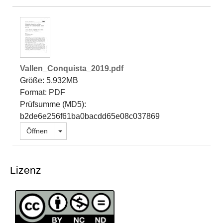
Vallen_Conquista_2019.pdf
Größe: 5.932MB
Format: PDF
Prüfsumme (MD5):
b2de6e256f61ba0bacdd65e08c037869
Dropdown öffnen
Öffnen
Lizenz