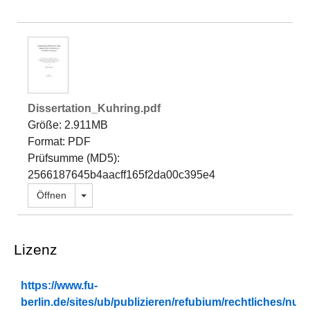
Dissertation_Kuhring.pdf
Größe: 2.911MB
Format: PDF
Prüfsumme (MD5):
2566187645b4aacff165f2da00c395e4
Dropdown öffnen
Öffnen
Lizenz
https://www.fu-
berlin.de/sites/ub/publizieren/refubium/rechtliches/n