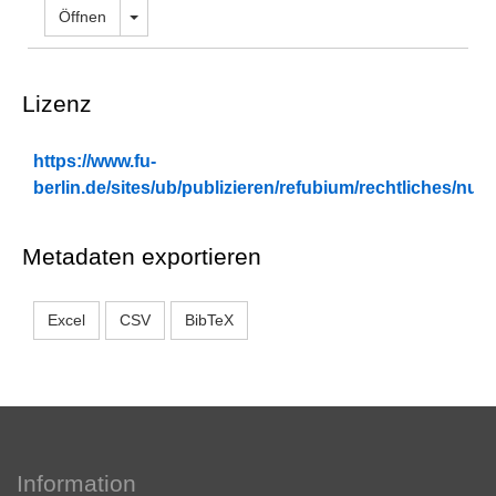
Dropdown öffnen
Öffnen
Lizenz
https://www.fu-
berlin.de/sites/ub/publizieren/refubium/rechtliches/n
Metadaten exportieren
Excel
CSV
BibTeX
Information