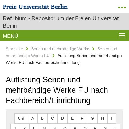
Refubium - Repositorium der Freien Universität
Berlin
MENÜ
Startseite
Serien und mehrbändige Werke
Serien und
mehrbändige Werke FU
Auflistung Serien und mehrbändige
Werke FU nach Fachbereich/Einrichtung
Auflistung Serien und
mehrbändige Werke FU nach
Fachbereich/Einrichtung
0-9
A
B
C
D
E
F
G
H
I
J
K
L
M
N
O
P
Q
R
S
T