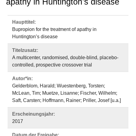
apathy in Huntington’s disease
Haupttitel:
Bupropion for the treatment of apathy in
Huntington’s disease
Titelzusatz:
A multicenter, randomised, double-blind, placebo-
controlled, prospective crossover trial
Autor*in:
Gelderblom, Harald; Wuestenberg, Torsten;
McLean, Tim; Muetze, Lisanne; Fischer, Wilhelm;
Saft, Carsten; Hoffmann, Rainer; Priller, Josef [u.a.]
Erscheinungsjahr:
2017
Datum der Freigabe: