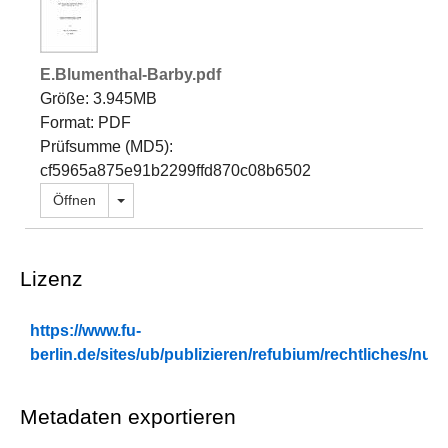
E.Blumenthal-Barby.pdf
Größe: 3.945MB
Format: PDF
Prüfsumme (MD5):
cf5965a875e91b2299ffd870c08b6502
Dropdown öffnen
Öffnen
Lizenz
https://www.fu-
berlin.de/sites/ub/publizieren/refubium/rechtliches/n
Metadaten exportieren