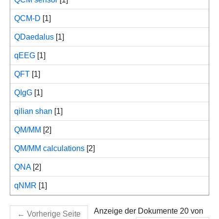
QCM-D
[1]
QDaedalus
[1]
qEEG
[1]
QFT
[1]
QIgG
[1]
qilian shan
[1]
QM/MM
[2]
QM/MM calculations
[2]
QNA
[2]
qNMR
[1]
Anzeige der Dokumente 20 von
←
Vorherige Seite