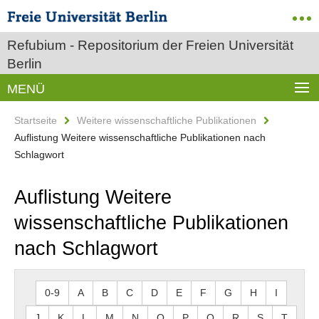
Refubium - Repositorium der Freien Universität
Berlin
MENÜ
Startseite
Weitere wissenschaftliche Publikationen
Auflistung Weitere wissenschaftliche Publikationen nach
Schlagwort
Auflistung Weitere
wissenschaftliche Publikationen
nach Schlagwort
0-9
A
B
C
D
E
F
G
H
I
J
K
L
M
N
O
P
Q
R
S
T