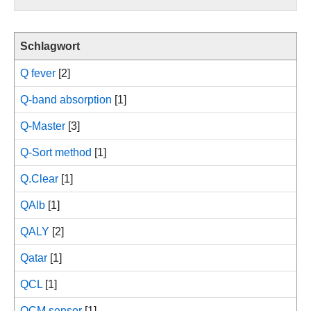
Schlagwort
Q fever
[2]
Q-band absorption
[1]
Q-Master
[3]
Q-Sort method
[1]
Q.Clear
[1]
QAlb
[1]
QALY
[2]
Qatar
[1]
QCL
[1]
QCM sensor
[1]