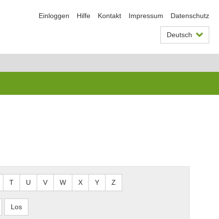
Einloggen
Hilfe
Kontakt
Impressum
Datenschutz
Deutsch
T
U
V
W
X
Y
Z