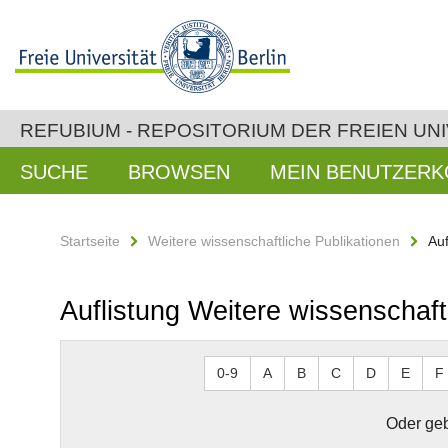
REFUBIUM - REPOSITORIUM DER FREIEN UNI
SUCHE
BROWSEN
MEIN BENUTZER
Startseite
Weitere wissenschaftliche Publikationen
Auf
Auflistung Weitere wissenschaft
0-9
A
B
C
D
E
F
Oder geb