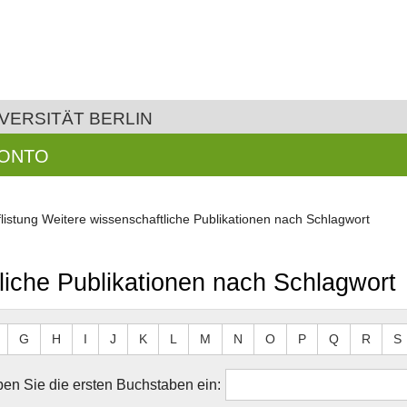
VERSITÄT BERLIN
KONTO
listung Weitere wissenschaftliche Publikationen nach Schlagwort
liche Publikationen nach Schlagwort
G
H
I
J
K
L
M
N
O
P
Q
R
S
en Sie die ersten Buchstaben ein: