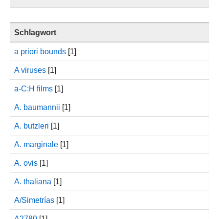
Schlagwort
a priori bounds
[1]
A viruses
[1]
a-C:H films
[1]
A. baumannii
[1]
A. butzleri
[1]
A. marginale
[1]
A. ovis
[1]
A. thaliana
[1]
A/Simetrías
[1]
A2780
[1]