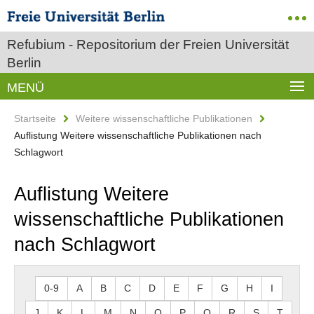
Refubium - Repositorium der Freien Universität
Berlin
MENÜ
Startseite
Weitere wissenschaftliche Publikationen
Auflistung Weitere wissenschaftliche Publikationen nach
Schlagwort
Auflistung Weitere
wissenschaftliche Publikationen
nach Schlagwort
0-9
A
B
C
D
E
F
G
H
I
J
K
L
M
N
O
P
Q
R
S
T