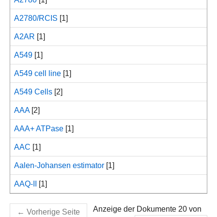
A2780/RCIS
[1]
A2AR
[1]
A549
[1]
A549 cell line
[1]
A549 Cells
[2]
AAA
[2]
AAA+ ATPase
[1]
AAC
[1]
Aalen-Johansen estimator
[1]
AAQ-II
[1]
Anzeige der Dokumente 20 von
←
Vorherige Seite