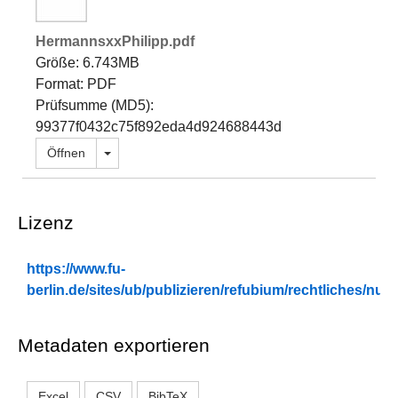
HermannsxxPhilipp.pdf
Größe: 6.743MB
Format: PDF
Prüfsumme (MD5):
99377f0432c75f892eda4d924688443d
Dropdown öffnen
Öffnen
Lizenz
https://www.fu-
berlin.de/sites/ub/publizieren/refubium/rechtliches/n
Metadaten exportieren
Excel
CSV
BibTeX