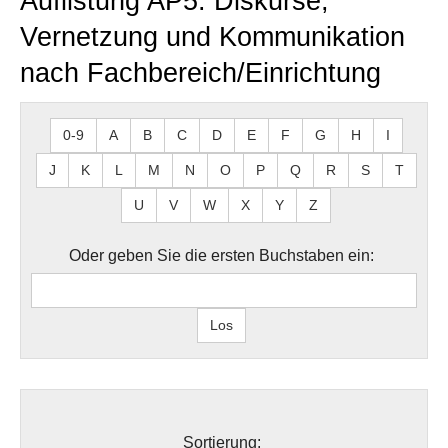
Auflistung AP5: Diskurse,
Vernetzung und Kommunikation
nach Fachbereich/Einrichtung
0-9
A
B
C
D
E
F
G
H
I
J
K
L
M
N
O
P
Q
R
S
T
U
V
W
X
Y
Z
Oder geben Sie die ersten Buchstaben ein:
Sortierung: