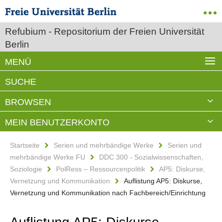
Refubium - Repositorium der Freien Universität
Berlin
MENÜ
SUCHE
BROWSEN
MEIN BENUTZERKONTO
Startseite
Serien und mehrbändige Werke
Serien und
mehrbändige Werke FU
DDC 300 - Sozialwissenschaften,
Soziologie
PolRess – Ressourcenpolitik
AP5: Diskurse,
Vernetzung und Kommunikation
Auflistung AP5: Diskurse,
Vernetzung und Kommunikation nach Fachbereich/Einrichtung