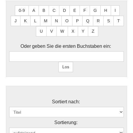
0-9
A
B
C
D
E
F
G
H
I
J
K
L
M
N
O
P
Q
R
S
T
U
V
W
X
Y
Z
Oder geben Sie die ersten Buchstaben ein:
Sortiert nach:
Sortierung: